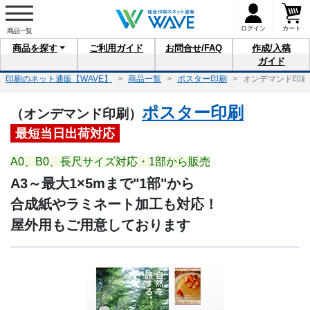
ログイン
カート
商品を
探す
ご利用
ガイド
お問合せ
/FAQ
作成/入稿
ガイド
印刷のネット通販【WAVE】
商品一覧
ポスター印刷
オンデマンド印刷
ポスター印刷
（オンデマンド印刷）
最短当日出荷対応
A0、B0、長尺サイズ対応・1部から販売
A3～最大1×5mまで"1部"から
合成紙やラミネート加工も対応！
屋外用もご用意しております