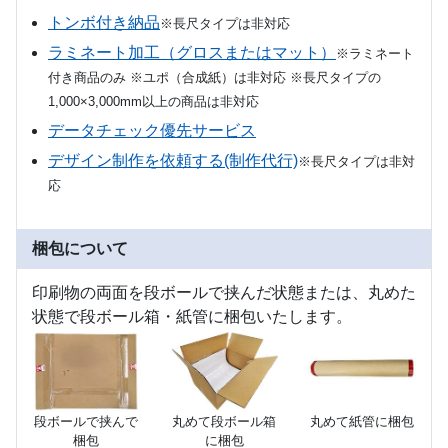
トンボ付き納品
※長尺タイプは非対応
ラミネート加工（グロスまたはマット）
※ラミネート
付き商品のみ ※ユポ（合成紙）は非対応 ※長尺タイプの
1,000×3,000mm以上の商品は非対応
データチェック優先サービス
デザイン制作を依頼する(制作代行)
※長尺タイプは非対
応
梱包について
印刷物の両面を段ボールで挟んだ状態または、丸めた
状態で段ボール箱・紙管に梱包いたします。
段ボールで挟んで
丸めて段ボール箱
丸めて紙管に梱包
梱包
に梱包