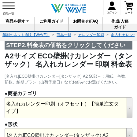
ログイン
カート
商品を
探す
ご利用
ガイド
お問合せ
/FAQ
作成/入稿
ガイド
印刷のネット通販【WAVE】
商品一覧
カレンダー印刷
名入れカレンダ
STEP2.料金表の価格をクリックしてください
A2サイズ ECO壁掛けカレンダー（タン
ザック） 名入れカレンダー 印刷 料金表
[名入れ]ECO壁掛けカレンダー[タンザック] A2 50部～：用紙、色数、
部数、納期プラン（出荷予定日）などお好みでお選びください。
●商品カテゴリ
名入れカレンダー印刷（オフセット）【簡単注文タ
イプ】
●形状
[名入れ]ECO壁掛けカレンダー(タンザック) A2