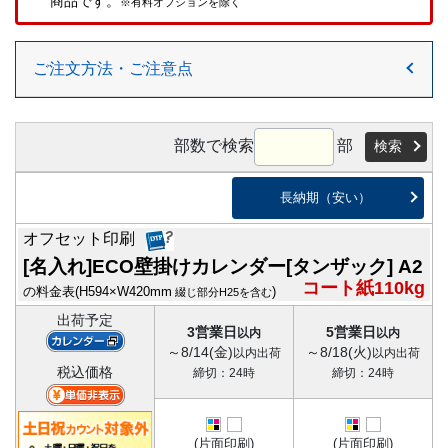
商品です。
※有料オプションを除く
ご注文方法・ご注意点
部数で検索
部
検索
長納期（安い）
オフセット印刷
[名入れ]ECO壁掛けカレンダー[タンザック] A2
コート紙110kg
の料金表
(H594×W420mm
)
綴じ部分H25を含む
出荷予定
3営業日
5営業日
以内
以内
～8/14(金)
～8/18(火)
以内出荷
以内出荷
税込価格
締切：24時
締切：24時
(片面印刷)
(片面印刷)