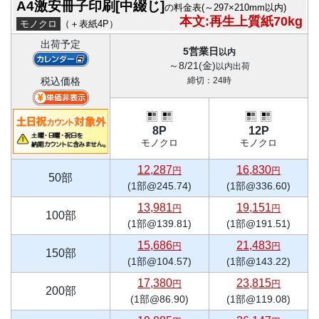
A4激安冊子印刷[中綴じ]
の料金表
(～297×210mm以内)
本文:再生上質紙70kg
モノクロ
（＋表紙4P）
出荷予定
5営業日
以内
～8/21(金)
以内出荷
税込価格
締切：24時
8P
12P
モノクロ
モノクロ
12,287
16,830
円
円
50部
(1部@245.74)
(1部@336.60)
13,981
19,151
円
円
100部
(1部@139.81)
(1部@191.51)
15,686
21,483
円
円
150部
(1部@104.57)
(1部@143.22)
17,380
23,815
円
円
200部
(1部@86.90)
(1部@119.08)