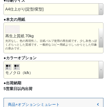
●印刷サイズ
A4仕上がり[定型/変型]
●本文の用紙
再生上質紙 70kg
光沢なし。色の再現性△。古紙パルプ使用の再生紙です。少し灰色っぽ
くざらっとした質感です。一般的なコピー用紙よりしっかりとした印象
の厚みです。
●カラー
オプション
モノクロ（k/k）
●出荷納期
5営業日以内出荷
商品+オプションシミュレート