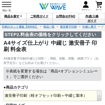
ログイン
カート
商品を
探す
ご利用
ガイド
お問合せ
/FAQ
作成/入稿
ガイド
印刷のネット通販【WAVE】
商品一覧
激安冊子印刷
中綴じ冊子
A
STEP2.料金表の価格をクリックしてください
A4サイズ仕上がり 中綴じ 激安冊子 印
刷 料金表
A4激安冊子印刷[中綴じ] 50部～：用紙、色数、部数、納期プラン（出
荷予定日）などお好みでお選びください。
※表紙を変更する場合は
「商品+オプションシミュレー
ト」でご選択ください
●商品カテゴリ
激安冊子印刷（軽オフセット印刷＋中綴じ製本）