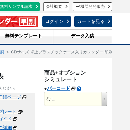
無料サンプル請求
会社概要
FA機器開発販売
ログイン
カートを見る
無料テンプレート
データ入稿
刷
CDサイズ 卓上プラスチックケース入りカレンダー 印刷（オフセッ
商品+オプション
表
シミュレート
ください。
●
バーコード
詳細ページ
なし
プレート
/
ガイド
の詳細