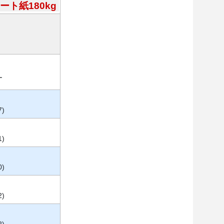
ート紙180kg
ー
7)
1)
0)
2)