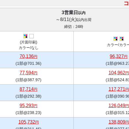
コ
3営業日
以内
～8/11(火)
以内出荷
締切：24時
(片面印刷)
カラー/カラ
カラー/なし
70,136
96,327
円
円
(1部@701.36)
(1部@963.2
77,594
104,962
円
円
(1部@387.97)
(1部@524.8
87,714
117,271
円
円
(1部@292.38)
(1部@390.9
95,293
126,049
円
円
(1部@238.23)
(1部@315.1
105,732
138,809
円
円