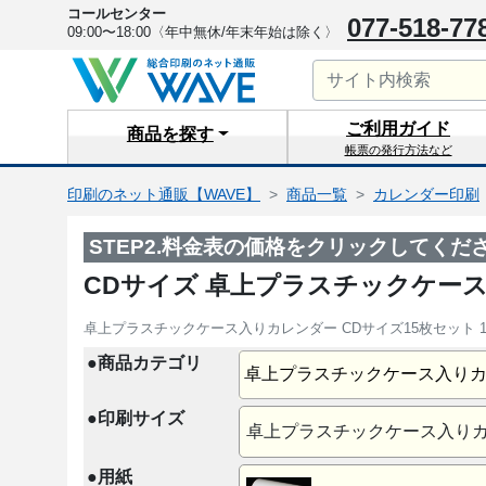
コールセンター
077-518-77
09:00〜18:00
〈年中無休/年末年始は除く〉
ご利用
ガイド
商品を
探す
帳票の発行方法など
印刷のネット通販【WAVE】
商品一覧
カレンダー印刷
STEP2.料金表の価格をクリックしてくだ
CDサイズ 卓上プラスチックケー
卓上プラスチックケース入りカレンダー CDサイズ15枚セット
●商品カテゴリ
卓上プラスチックケース入り
●印刷サイズ
卓上プラスチックケース入りカレ
●用紙