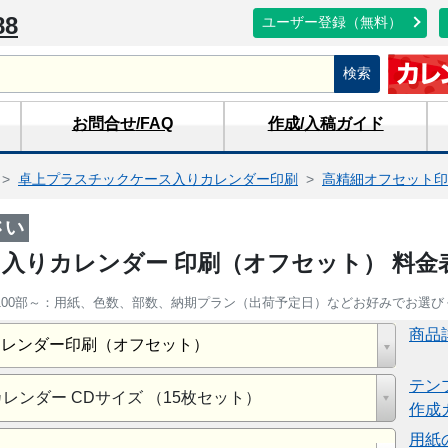
88
ユーザー登録（無料）
検索
お問合せ
/FAQ
作成/入稿
ガイド
卓上プラスチックケース入りカレンダー印刷
高精細オフセット印
さい
ス入りカレンダー 印刷（オフセット） 料金
 100部～：用紙、色数、部数、納期プラン（出荷予定日）などお好みでお選び
商品
カレンダー印刷（オフセット）
テン
ンダー CDサイズ （15枚セット）
作成
用紙