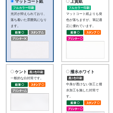
マットコート紙
上質紙
フルカラー印刷
フルカラー印刷
光沢が抑えられており、
マットコート紙よりも発
落ち着いた雰囲気になり
色が落ちますが、筆記適
ます。
正に優れています。
ケント
撥水ホワイト
黒1色印刷
一般的な白封筒です。
黒1色印刷
中身が透けない加工と撥
水加工を施した封筒で
す。