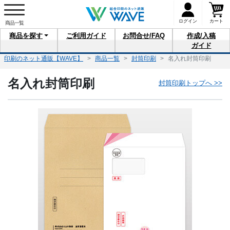
ログイン
カート
商品を
探す
ご利用
ガイド
お問合せ
/FAQ
作成/入稿
ガイド
印刷のネット通販【WAVE】
商品一覧
封筒印刷
名入れ封筒印刷
名入れ封筒印刷
封筒印刷トップへ >>