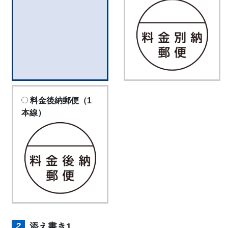
料金後納郵便（1
本線）
添え書き1