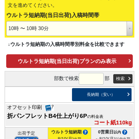
文を進めてください。
ウルトラ短納期(当日出荷)入稿時間帯
10時 〜 10時 30分
↓
ウルトラ短納期の入稿時間帯別料金を比較できます
ウルトラ短納期(当日出荷)プランのみ表示
部数で検索
部
検索
長納期（安い）
オフセット印刷
折パンフレットB4仕上がり6P
の料金表
コート紙110kg
ウルトラ短納期
0営業日
以内
出荷予定
8/10(月)
～8/10(月)
出荷
以内出荷