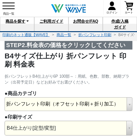
ログイン
カート
商品を
探す
ご利用
ガイド
お問合せ
/FAQ
作成/入稿
ガイド
印刷のネット通販【WAVE】
商品一覧
折パンフレット印刷
B4サイズ
STEP2.料金表の価格をクリックしてください
B4サイズ仕上がり 折パンフレット 印
刷 料金表
折パンフレットB4仕上がり6P 100部～：用紙、色数、部数、納期プラ
ン（出荷予定日）などお好みでお選びください。
●商品カテゴリ
折パンフレット印刷（オフセット印刷＋折り加工）
●印刷サイズ
B4仕上がり[定型/変型]