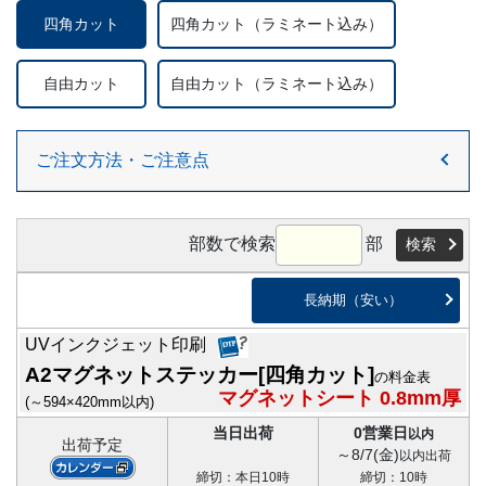
四角カット
四角カット
（ラミネート込み）
自由カット
自由カット
（ラミネート込み）
ご注文方法・ご注意点
部数で検索
部
検索
長納期（安い）
UVインクジェット印刷
A2マグネットステッカー[四角カット]
の料金表
マグネットシート 0.8mm厚
(～594×420mm以内)
当日出荷
0営業日
以内
出荷予定
～8/7(金)
以内出荷
締切：本日10時
締切：10時