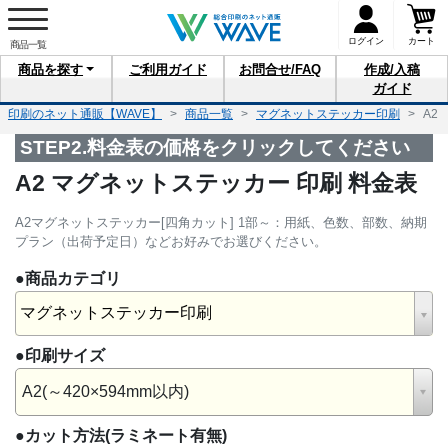
ログイン
カート
商品を
探す
ご利用
ガイド
お問合せ
/FAQ
作成/入稿
ガイド
印刷のネット通販【WAVE】
商品一覧
マグネットステッカー印刷
A2
STEP2.料金表の価格をクリックしてください
A2 マグネットステッカー 印刷 料金表
A2マグネットステッカー[四角カット] 1部～：用紙、色数、部数、納期
プラン（出荷予定日）などお好みでお選びください。
●商品カテゴリ
マグネットステッカー印刷
●印刷サイズ
A2(～420×594mm以内)
●カット方法
(ラミネート有無)