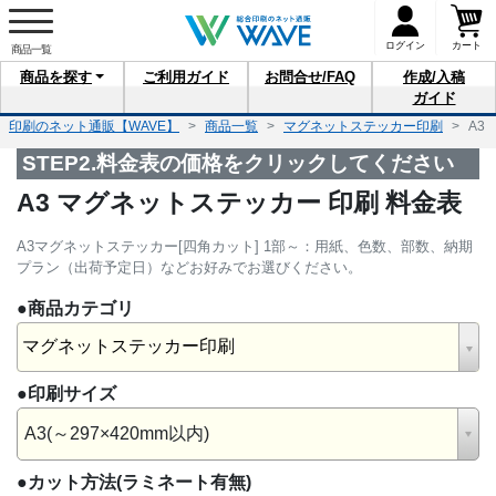
ログイン
カート
商品を
探す
ご利用
ガイド
お問合せ
/FAQ
作成/入稿
ガイド
印刷のネット通販【WAVE】
商品一覧
マグネットステッカー印刷
A3
STEP2.料金表の価格をクリックしてください
A3 マグネットステッカー 印刷 料金表
A3マグネットステッカー[四角カット] 1部～：用紙、色数、部数、納期
プラン（出荷予定日）などお好みでお選びください。
●商品カテゴリ
マグネットステッカー印刷
●印刷サイズ
A3(～297×420mm以内)
●カット方法
(ラミネート有無)