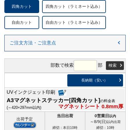
四角カット
四角カット
（ラミネート込み）
自由カット
自由カット
（ラミネート込み）
ご注文方法・ご注意点
部数で検索
部
検索
長納期（安い）
UVインクジェット印刷
A3マグネットステッカー[四角カット]
の料金表
マグネットシート 0.8mm厚
(～420×297mm以内)
当日出荷
0営業日
以内
出荷予定
～8/9(日)
以内出荷
締切：本日10時
締切：10時