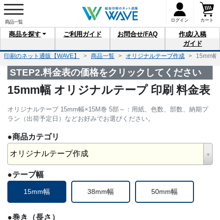
ログイン
カート
商品を
探す
ご利用
ガイド
お問合せ
/FAQ
作成/入稿
ガイド
印刷のネット通販【WAVE】
商品一覧
オリジナルテープ作成
15mm
STEP2.料金表の価格をクリックしてください
15mm幅 オリジナルテープ 印刷 料金表
オリジナルテープ 15mm幅×15M巻 5部～：用紙、色数、部数、納期プ
ラン（出荷予定日）などお好みでお選びください。
●商品カテゴリ
オリジナルテープ作成
●テープ幅
15mm幅
38mm幅
50mm幅
●巻き（長さ）