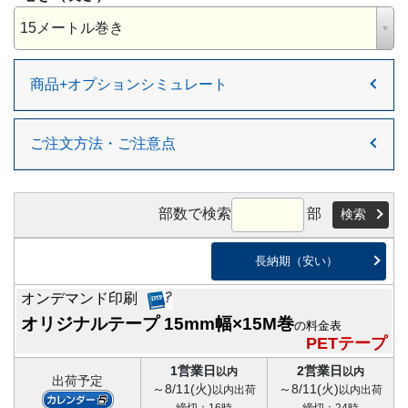
15メートル巻き
商品+オプションシミュレート
ご注文方法・ご注意点
部数で検索
部
検索
長納期（安い）
オンデマンド印刷
オリジナルテープ 15mm幅×15M巻
の料金表
PETテープ
1営業日
2営業日
以内
以内
出荷予定
～8/11(火)
～8/11(火)
以内出荷
以内出荷
締切：16時
締切：24時