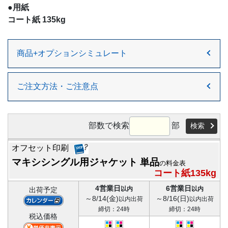
●用紙
コート紙 135kg
商品+オプションシミュレート
ご注文方法・ご注意点
部数で検索
部
検索
オフセット印刷
マキシシングル用ジャケット 単品
の料金表
コート紙135kg
4営業日
6営業日
出荷予定
以内
以内
～8/14(金)
～8/16(日)
以内出荷
以内出荷
締切：24時
締切：24時
税込価格