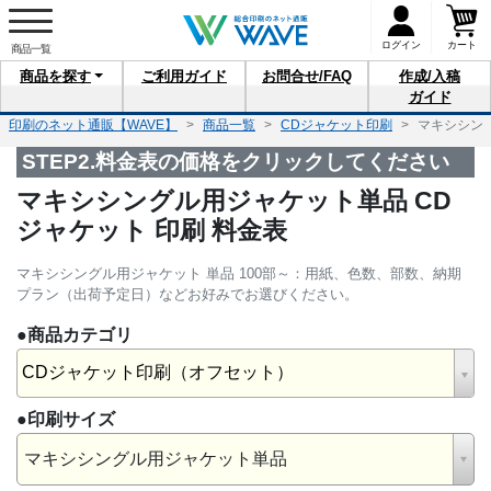
ログイン
カート
商品を
探す
ご利用
ガイド
お問合せ
/FAQ
作成/入稿
ガイド
印刷のネット通販【WAVE】
商品一覧
CDジャケット印刷
マキシシング
STEP2.料金表の価格をクリックしてください
マキシシングル用ジャケット単品 CD
ジャケット 印刷 料金表
マキシシングル用ジャケット 単品 100部～：用紙、色数、部数、納期
プラン（出荷予定日）などお好みでお選びください。
●商品カテゴリ
CDジャケット印刷（オフセット）
●印刷サイズ
マキシシングル用ジャケット単品