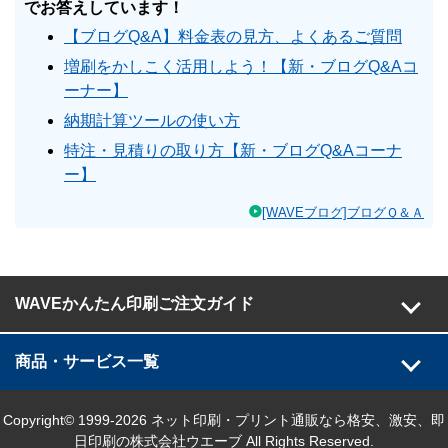
でお答えしています！
【ブログQ&A】料金表の見方、よくあるご質問
増刷をかしこく活用しよう！【新・ブログQ&Aコ
ーナー】
納期計算ツールの使い方
特注・見積りの取り方【新・ブログQ&Aコーナ
ー】
[WAVEブログ]ブログＱ＆Ａ
WAVEかんたん印刷ご注文ガイド
商品・サービス一覧
Copyright© 1999-2026 ネット印刷・プリント通販なら格安、激安、即
日印刷の株式会社ウエーブ All Rights Reserved.