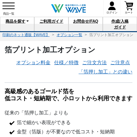
ログイン
カート
商品を
探す
ご利用
ガイド
お問合せ
/FAQ
作成/入稿
ガイド
印刷のネット通販【WAVE】
オプション一覧
箔プリント加工オプション
箔プリント加工オプション
オプション料金
仕様／特徴
ご注文方法
ご注意点
「箔押し加工」との違い
高級感のあるゴールド箔を
低コスト
・
短納期で、
小ロットから利用できます
従来の「箔押し加工」よりも
箔で細かい表現ができる
金型（箔版）が不要なので低コスト・短納期