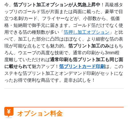
今、
箔プリント加工オプションが人気急上昇中
！高級感タ
ップリのゴールド箔が片面または両面に載った、豪華で目
立つ名刺/カード、フライヤーなどが、小部数から、低価
格・短納期で御手元に届きます。ゴールド箔だけでなく使
用できる箔の種類数が多い「
箔押し加工オプション
」と比
べて、加工した部分に凸凹はほぼなく、より細密な箔の表
現が可能な点もとても魅力的。
箔プリント加工のみ
はもち
ろん、ウエーブの高度な技術で、通常の印刷から3mm程
度離していただければ
通常印刷も箔プリント加工も同じ面
に載せられて
魅力アップ！
箔プリントカード印刷
は、この
ステキな箔プリント加工とオンデマンド印刷がセットにな
ったお得で便利な商品です。是非お試しを！
オプション料金