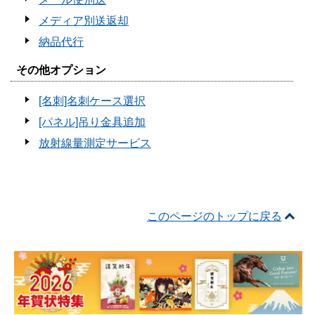
メディア別送返却
納品代行
その他オプション
[名刺]名刺ケース選択
[パネル]吊り金具追加
放射線量測定サービス
このページのトップに戻る