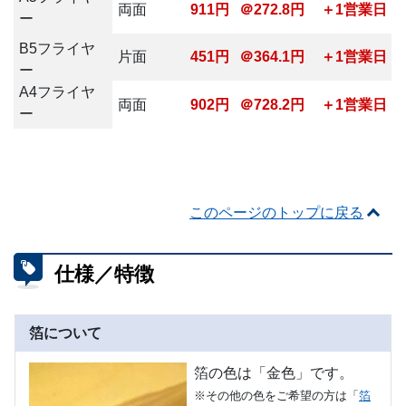
両面
911円
＠272.8円
＋1営業日
ー
B5フライヤ
片面
451円
＠364.1円
＋1営業日
ー
A4フライヤ
両面
902円
＠728.2円
＋1営業日
ー
このページのトップに戻る
仕様／特徴
箔について
箔の色は「金色」です。
※その他の色をご希望の方は「
箔