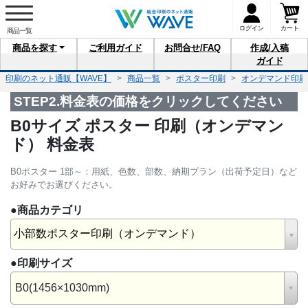
ログイン
カート
商品を
探す
ご利用
ガイド
お問合せ
/FAQ
作成/入稿
ガイド
印刷のネット通販【WAVE】
商品一覧
ポスター印刷
オンデマンド印刷
STEP2.料金表の価格をクリックしてください
B0サイズ ポスター 印刷（オンデマン
ド） 料金表
B0ポスター 1部～：用紙、色数、部数、納期プラン（出荷予定日）など
お好みでお選びください。
●商品カテゴリ
小部数ポスター印刷（オンデマンド）
●印刷サイズ
B0(1456×1030mm)