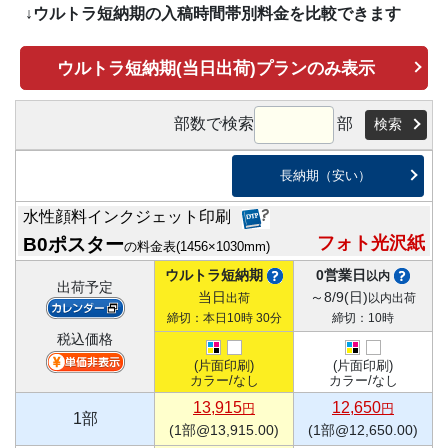
↓
ウルトラ短納期の入稿時間帯別料金を比較できます
ウルトラ短納期(当日出荷)プランのみ表示
部数で検索
部
検索
長納期（安い）
水性顔料インクジェット印刷
フォト光沢紙
B0ポスター
の料金表
(1456×1030mm)
ウルトラ短納期
0営業日
以内
出荷予定
当日
～8/9(日)
出荷
以内出荷
締切：本日10時 30分
締切：10時
税込価格
(片面印刷)
(片面印刷)
カラー/なし
カラー/なし
13,915
12,650
円
円
1部
(1部@13,915.00)
(1部@12,650.00)