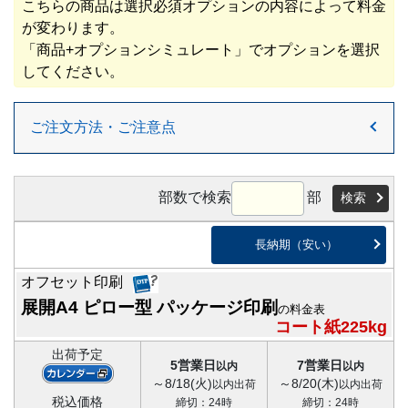
こちらの商品は選択必須オプションの内容によって料金
が変わります。
「商品+オプションシミュレート」でオプションを選択
してください。
ご注文方法・ご注意点
部数で検索
部
検索
長納期（安い）
オフセット印刷
展開A4 ピロー型 パッケージ印刷
の料金表
コート紙225kg
出荷予定
5営業日
7営業日
以内
以内
～8/18(火)
～8/20(木)
以内出荷
以内出荷
税込価格
締切：24時
締切：24時