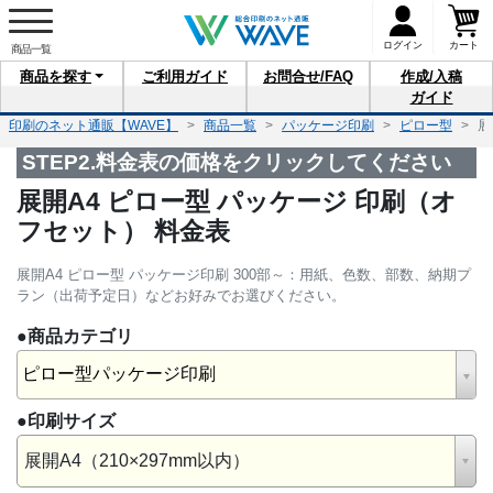
ログイン
カート
商品を
探す
ご利用
ガイド
お問合せ
/FAQ
作成/入稿
ガイド
印刷のネット通販【WAVE】
商品一覧
パッケージ印刷
ピロー型
展
STEP2.料金表の価格をクリックしてください
展開A4 ピロー型 パッケージ 印刷（オ
フセット） 料金表
展開A4 ピロー型 パッケージ印刷 300部～：用紙、色数、部数、納期プ
ラン（出荷予定日）などお好みでお選びください。
●商品カテゴリ
ピロー型パッケージ印刷
●印刷サイズ
展開A4（210×297mm以内）