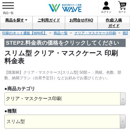
ログイン
カート
商品を
探す
ご利用
ガイド
お問合せ
/FAQ
作成/入稿
ガイド
印刷のネット通販【WAVE】
商品一覧
クリア・マスクケース印刷
既製
STEP2.料金表の価格をクリックしてください
スリム型 クリア・マスクケース 印刷
料金表
【既製柄】クリア・マスクケース[スリム型] 50部～：用紙、色数、部
数、納期プラン（出荷予定日）などお好みでお選びください。
●商品カテゴリ
クリア・マスクケース印刷
●種類
スリム型