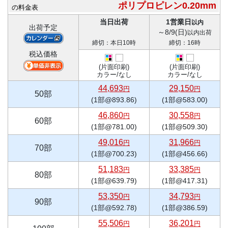
ポリプロピレン0.20mm
の料金表
当日出荷
1営業日
以内
出荷予定
～8/9(日)
以内出荷
締切：本日10時
締切：16時
税込価格
(片面印刷)
(片面印刷)
カラー/なし
カラー/なし
44,693
29,150
円
円
50部
(1部@893.86)
(1部@583.00)
46,860
30,558
円
円
60部
(1部@781.00)
(1部@509.30)
49,016
31,966
円
円
70部
(1部@700.23)
(1部@456.66)
51,183
33,385
円
円
80部
(1部@639.79)
(1部@417.31)
53,350
34,793
円
円
90部
(1部@592.78)
(1部@386.59)
55,506
36,201
円
円