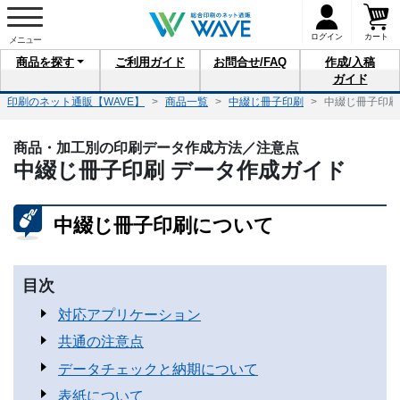
ログイン
カート
商品を
探す
ご利用
ガイド
お問合せ
/FAQ
作成/入稿
ガイド
印刷のネット通販【WAVE】
商品一覧
中綴じ冊子印刷
中綴じ冊子印刷
商品・加工別の印刷データ作成方法／注意点
中綴じ冊子印刷 データ作成ガイド
中綴じ冊子印刷について
目次
対応アプリケーション
共通の注意点
データチェックと納期について
表紙について