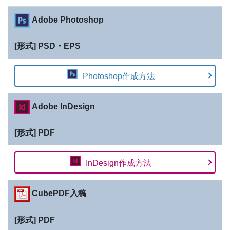
Adobe Photoshop
PSD・EPS
Photoshop作成方法
Adobe InDesign
PDF
InDesign作成方法
CubePDF入稿
PDF