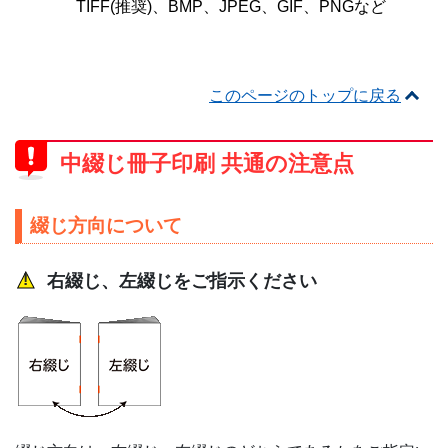
TIFF(推奨)、BMP、JPEG、GIF、PNGなど
このページのトップに戻る
中綴じ冊子印刷 共通の注意点
綴じ方向について
右綴じ、左綴じをご指示ください