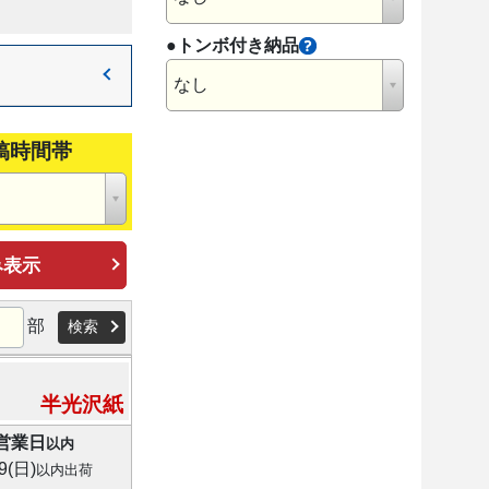
●トンボ付き納品
なし
稿時間帯
み表示
部
検索
半光沢紙
営業日
以内
9(日)
以内出荷