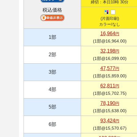
締切：本日10時 30分
税込価格
(片面印刷)
カラー/なし
16,964
円
1部
(1部@16,964.00)
32,198
円
2部
(1部@16,099.00)
47,577
円
3部
(1部@15,859.00)
62,811
円
4部
(1部@15,702.75)
78,190
円
5部
(1部@15,638.00)
93,424
円
6部
(1部@15,570.67)