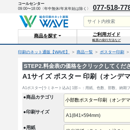
コールセンター
077-518-77
09:00〜18:00
〈年中無休/年末年始は除く〉
ご利用
ガイド
商品を
探す
帳票の発行方法など
印刷のネット通販【WAVE】
商品一覧
ポスター印刷
STEP2.料金表の価格をクリックしてくだ
A1サイズ ポスター 印刷（オンデ
A1ポスター[ラミネート込み] 1部～：用紙、色数、部数、納
●商品カテゴリ
小部数ポスター印刷（オンデ
●印刷サイズ
A1(841×594mm)
●用紙