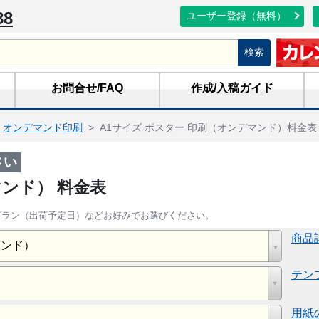
88
ユーザー登録（無料）
検索
お問合せ
/FAQ
作成/入稿
ガイド
オンデマンド印刷
A1サイズ ポスター 印刷（オンデマンド）料金
さい
マンド） 料金表
期プラン（出荷予定日）などお好みでお選びください。
商品
マンド）
テン
用紙