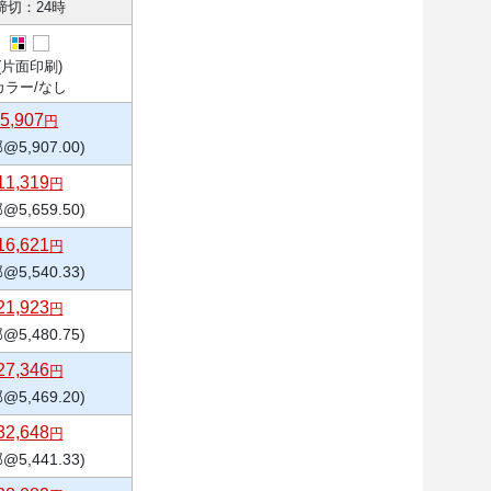
締切：24時
(片面印刷)
カラー/なし
5,907
円
@5,907.00)
11,319
円
@5,659.50)
16,621
円
@5,540.33)
21,923
円
@5,480.75)
27,346
円
@5,469.20)
32,648
円
@5,441.33)