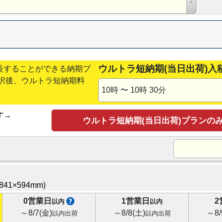
ウルトラ短納期(当日出荷)入
長することができる納期プ
択後、ウルトラ短納期料
10時 〜 10時 30分
す
→
ウルトラ短納期(当日出荷)プランの
：
(841×594mm)
0営業日
1営業日
2
以内
以内
～8/7(金)
～8/8(土)
～8/
以内出荷
以内出荷