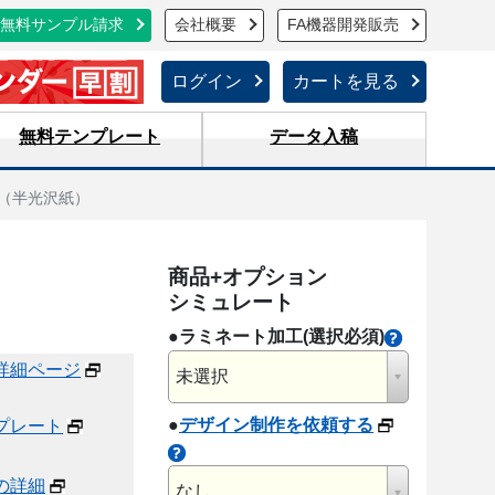
無料サンプル請求
会社概要
FA機器開発販売
ログイン
カートを見る
無料テンプレート
データ入稿
表（半光沢紙）
商品+オプション
シミュレート
●ラミネート加工(選択必須)
詳細ページ
未選択
●
デザイン制作を依頼する
プレート
の詳細
なし