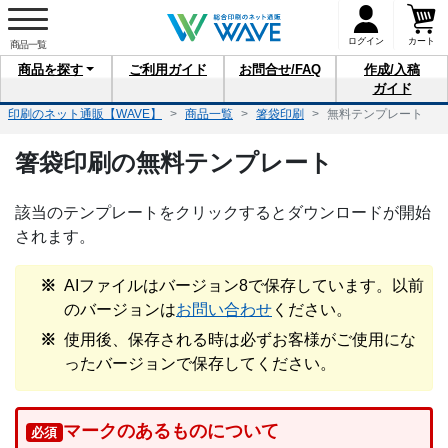
ログイン
カート
商品を
探す
ご利用
ガイド
お問合せ
/FAQ
作成/入稿
ガイド
印刷のネット通販【WAVE】
商品一覧
箸袋印刷
無料テンプレート
箸袋印刷の無料テンプレート
該当のテンプレートをクリックするとダウンロードが開始
されます。
AIファイルはバージョン8で保存しています。以前
のバージョンは
お問い合わせ
ください。
使用後、保存される時は必ずお客様がご使用にな
ったバージョンで保存してください。
マークのあるものについて
必須