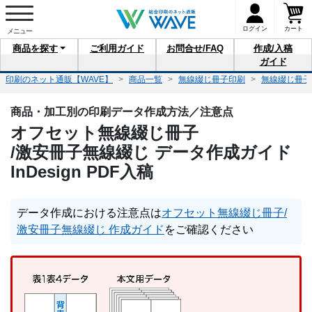
ログイン
カート
商品を
探す
ご利用
ガイド
お問合せ
/FAQ
作成/入稿
ガイド
印刷のネット通販【WAVE】
商品一覧
無線綴じ冊子印刷
無線綴じ冊子
商品・加工別の印刷データ作成方法／注意点
オフセット無線綴じ冊子
/激安冊子無線綴じ
データ作成ガイド
InDesign PDF入稿
データ作成における注意点は
オフセット無線綴じ冊子/
激安冊子無線綴じ 作成ガイド
をご確認ください