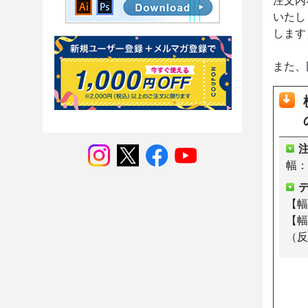
注文内
いたし
します
また、
幅：2
【幅
【幅
（反