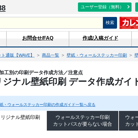
88
ユーザー登録（無料）
検索
お問合せ
/FAQ
作成/入稿
ガイド
ト通販【WAVE】
商品一覧
壁紙・ウォールステッカー印刷
加工別の印刷データ作成方法／注意点
リジナル壁紙印刷 データ作成ガイ
 壁紙・ウォールステッカー印刷の作成ガイド一覧へ戻る
オリジナル壁紙印刷
ウォールステッカー印刷
ウォ
カットパスが要らない場合
カッ