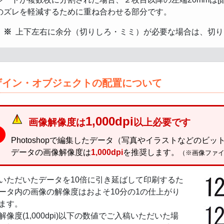
のズレを軽減するために重ね合わせる部分です。
上下左右に余分（切りしろ・ミミ）が必要な場合は、切り
ザイン・オブジェクトの配置について
1,000dpi
画像解像度は
以上必要です
Photoshopで編集したデータ（写真やイラストなどのビットマ
データの画像解像度は
1,000dpi
を推奨します。
（※画像ファイ
いただいたデータを10倍に引き延ばして印刷するた
ータ内の画像の解像度はおよそ10分の1の仕上がり
ます。
解像度(1,000dpi)以下の数値でご入稿いただいた場