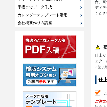
合、画
手描きでデータ作成
ディテ
くださ
カレンダーテンプレート活用
会社概要作り方講座
仕上が
ェクト
※塗り足
仕
ご注文