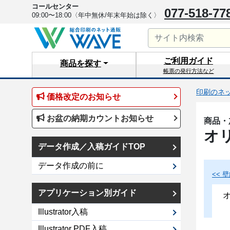
コールセンター
077-518-77
09:00〜18:00
〈年中無休/年末年始は除く〉
ご利用
ガイド
商品を
探す
帳票の発行方法など
印刷のネッ
価格改定のお知らせ
お盆の納期カウントお知らせ
商品・
オ
データ作成／入稿ガイドTOP
データ作成の前に
<<
アプリケーション別ガイド
Illustrator入稿
Illustrator PDF入稿