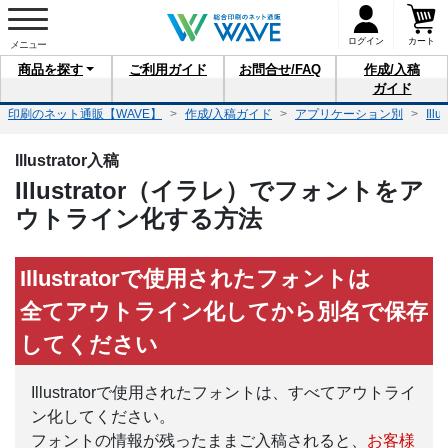
ログイン
カート
商品を
探す
ご利用
ガイド
お問合せ
/FAQ
作成/入稿
ガイド
印刷のネット通販【WAVE】
作成/入稿ガイド
アプリケーション別
Illu
Illustrator入稿
Illustrator（イラレ）でフォントをア
ウトライン化する方法
Illustratorで使用されたフォントは
全てアウトライン化してから別名で保存
してください
Illustratorで使用されたフォントは、すべてアウトライ
ン化してください。
フォントの情報が残ったままご入稿されると、
お客様