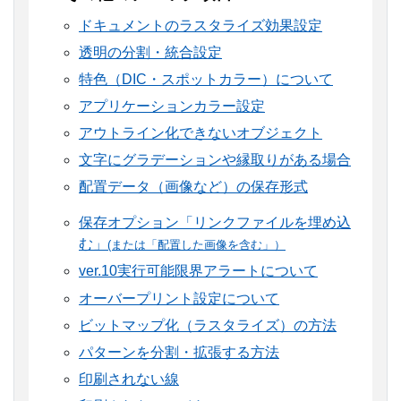
ドキュメントのラスタライズ効果設定
透明の分割・統合設定
特色（DIC・スポットカラー）について
アプリケーションカラー設定
アウトライン化できないオブジェクト
文字にグラデーションや縁取りがある場合
配置データ（画像など）の保存形式
保存オプション「リンクファイルを埋め込
む」
(または「配置した画像を含む」）
ver.10実行可能限界アラートについて
オーバープリント設定について
ビットマップ化（ラスタライズ）の方法
パターンを分割・拡張する方法
印刷されない線