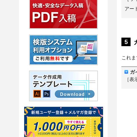
アー
これま
ガ
［表