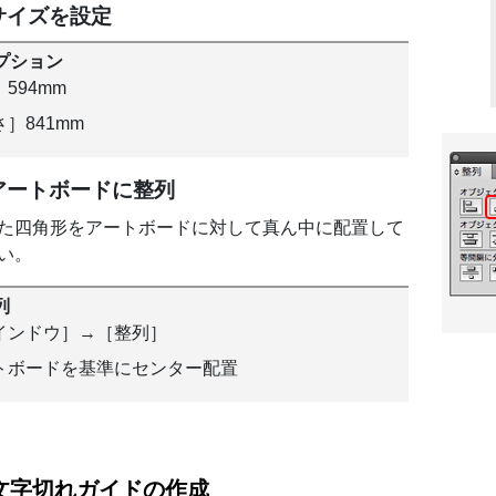
サイズを設定
プション
594mm
］841mm
アートボードに整列
た四角形をアートボードに対して真ん中に配置して
い。
列
インドウ］→［整列］
トボードを基準にセンター配置
文字切れガイドの作成