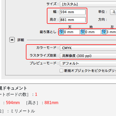
規ドキュメント
ートボードの数］：
1
］：
594mm
［高さ］：
881mm
位］：ミリメートル