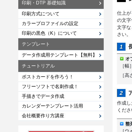
印刷・DTP 基礎知識
仕上が
印刷方式について
の文字
カラープロファイルの設定
文字な
印刷の黒色（K）について
さい。
テンプレート
データ作成用テンプレート【無料】
オ
チュートリアル
［幅］
［高さ
ポストカードを作ろう！
フリーソフトで名刺作成！
手描きでデータ作成
作成し
カレンダーテンプレート活用
くださ
会社概要作り方講座
整
［ウ