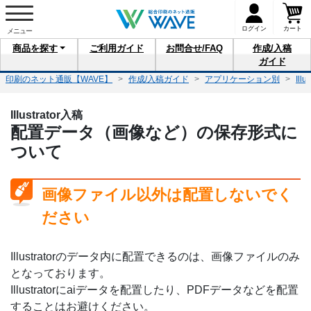
ログイン
カート
商品を
探す
ご利用
ガイド
お問合せ
/FAQ
作成/入稿
ガイド
印刷のネット通販【WAVE】
作成/入稿ガイド
アプリケーション別
Illu
Illustrator入稿
配置データ（画像など）の保存形式に
ついて
画像ファイル以外は配置しないでく
ださい
Illustratorのデータ内に配置できるのは、画像ファイルのみ
となっております。
Illustratorにaiデータを配置したり、PDFデータなどを配置
することはお避けください。