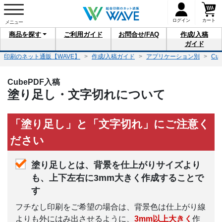
ログイン
カート
商品を
探す
ご利用
ガイド
お問合せ
/FAQ
作成/入稿
ガイド
印刷のネット通販【WAVE】
作成/入稿ガイド
アプリケーション別
Cu
CubePDF入稿
塗り足し・文字切れについて
「塗り足し」と「文字切れ」にご注意く
ださい
塗り足しとは、背景を仕上がりサイズより
も、上下左右に3mm大きく作成することで
す
フチなし印刷をご希望の場合は、背景色は仕上がり線
よりも外にはみ出させるように、
3mm以上大きく
作