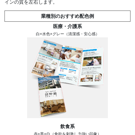
インの質を左右します。
業種別のおすすめ配色例
医療・介護系
白×水色×グレー（清潔感・安心感）
飲食系
赤×黒×白（食欲を刺激し力強い印象）