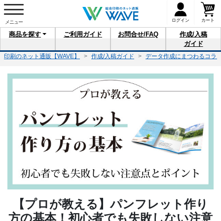
ログイン
カート
商品を
探す
ご利用
ガイド
お問合せ
/FAQ
作成/入稿
ガイド
印刷のネット通販【WAVE】
作成/入稿ガイド
データ作成にまつわるコラ
【プロが教える】パンフレット作り
方の基本！
初心者でも失敗しない注意