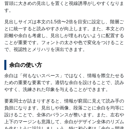
冒頭に大きめの見出しを置くと視線誘導がしやすくなりま
す。
見出しサイズは本文の1.5倍〜2倍を目安に設定し、階層ご
とに統一すると読みやすさが向上します。また、本文との
距離や余白も考慮し、見出しが埋もれないように配置する
ことが重要です。フォントの太さや色で変化をつけること
で、視認性とメリハリを演出できます。
余白の使い方
余白は「何もないスペース」ではなく、情報を際立たせる
ための重要な要素です。適切な余白を設けることで、読み
やすく、洗練された印象を与えることができます。
要素同士が詰まりすぎると、情報が窮屈に見えて読み手の
負担になります。見出しや画像、段落ごとに余白を均等に
設けることで、全体のバランスが整います。また、左右や
上下のマージンも意識して、余白がデザイン全体のリズム
を生むように設計しましょう。特に初心者は「余白＝間違