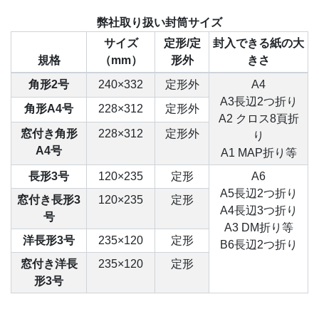
弊社取り扱い封筒サイズ
サイズ
定形/定
封入できる紙の大
規格
（mm）
形外
きさ
角形2号
240×332
定形外
A4
A3長辺2つ折り
角形A4号
228×312
定形外
A2 クロス8頁折
窓付き角形
228×312
定形外
り
A4号
A1 MAP折り等
長形3号
120×235
定形
A6
A5長辺2つ折り
窓付き長形3
120×235
定形
A4長辺3つ折り
号
A3 DM折り等
洋長形3号
235×120
定形
B6長辺2つ折り
窓付き洋長
235×120
定形
形3号