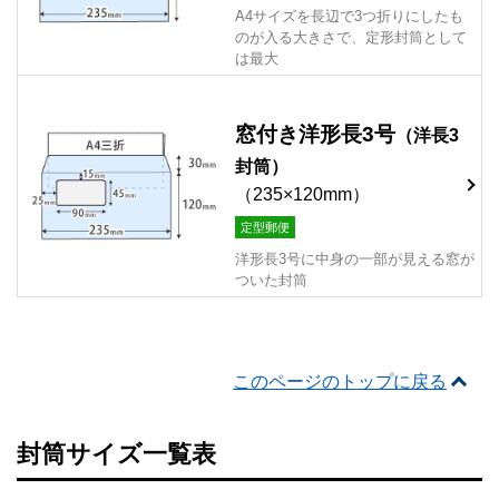
A4サイズを長辺で3つ折りにしたも
のが入る大きさで、定形封筒として
は最大
窓付き洋形長3号
（洋長3
封筒）
（235×120mm）
定型郵便
洋形長3号に中身の一部が見える窓が
ついた封筒
このページのトップに戻る
封筒サイズ一覧表