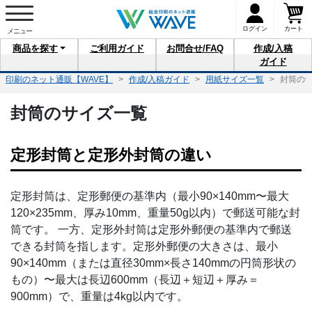
ログイン
カート
商品を
探す
ご利用
ガイド
お問合せ
/FAQ
作成/入稿
ガイド
印刷のネット通販【WAVE】
作成/入稿ガイド
用紙サイズ一覧
封筒の
封筒のサイズ一覧
定形封筒と定形外封筒の違い
定形封筒は、定形郵便の基準内（最小90×140mm〜最大
120×235mm、厚み10mm、重量50g以内）で郵送可能な封
筒です。 一方、定形外封筒は定形外郵便の基準内で郵送
できる封筒を指します。定形外郵便の大きさは、最小
90×140mm（または直径30mm×長さ140mmの円筒形状の
もの）〜最大は長辺600mm（長辺＋短辺＋厚み＝
900mm）で、重量は4kg以内です。