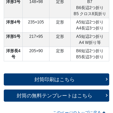
洋形3号
148×98
定形
B7
B6長辺2つ折り
B5 クロス8頁折り
洋形4号
235×105
定形
A5短辺2つ折り
A4長辺3つ折り
洋形5号
217×95
定形
A5短辺2つ折り
A4 W折り等
洋形長4
205×90
定形
B6短辺2つ折り
号
B5長辺3つ折り
封筒印刷はこちら
封筒の無料テンプレートはこちら
このページのトップに戻る