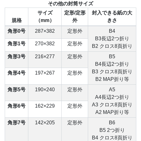
その他の封筒サイズ
サイズ
定形/定形
封入できる紙の大
規格
（mm）
外
きさ
角形0号
287×382
定形外
B4
B3長辺2つ折り
角形1号
270×382
定形外
B2 クロス8頁折り
角形3号
216×277
定形外
B5
B4長辺2つ折り
B3 クロス8頁折り
角形4号
197×267
定形外
B2 MAP折り等
角形5号
190×240
定形外
A5
A4長辺2つ折り
A3 クロス8頁折り
角形6号
162×229
定形外
A2 MAP折り等
角形7号
142×205
定形外
B6
B5 2つ折り
B4 クロス8頁折り