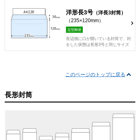
洋形長3号
（洋長3封筒）
（235×120mm）
定型郵便
長辺側に口が開いている封筒で、封
をした状態は長形3号と同じサイズ
このページのトップに戻る
長形封筒