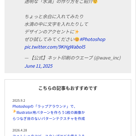
透明な「水滴」の作り方をご紹介
ちょっと余白に入れてみたり
水滴の中に文字を入れたりして
デザインのアクセントに
ぜひ試してみてください
#Photoshop
pic.twitter.com/9KHgWabol5
— 【公式】ネット印刷のウエーブ (@wave_inc)
June 11, 2025
こちらの記事もおすすめです
2025.9.2
Photoshopの「ラップアラウンド」で、
Illustrator用パターンを作ろう
1枚の画像か
らつなぎ目のないパターンテクスチャを作成
2026.4.28
フォトショのコピースタンプはどう使う？う