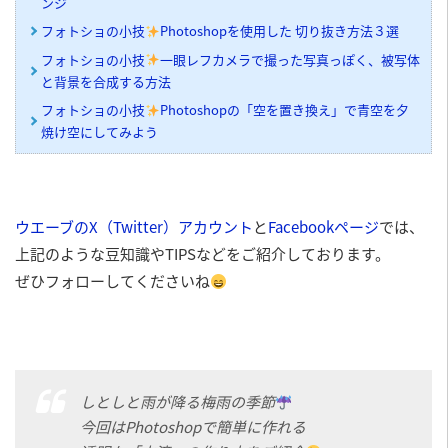
ンジ
フォトショの小技
Photoshopを使用した 切り抜き方法３選
フォトショの小技
一眼レフカメラで撮った写真っぽく、被写体
と背景を合成する方法
フォトショの小技
Photoshopの「空を置き換え」で青空を夕
焼け空にしてみよう
ウエーブのX（Twitter）アカウント
と
Facebookページ
では、
上記のような豆知識やTIPSなどをご紹介しております。
ぜひフォローしてくださいね
しとしと雨が降る梅雨の季節
今回はPhotoshopで簡単に作れる