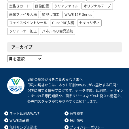
型抜きカード
画像配置
クリアファイル
オリジナルテープ
画像ファイル入稿
箔押し加工
WAVE 15P-Series
フェイスペイントシール
CubePDF入稿
セキュリティ
クリアトナー加工
パネル吊り金具追加
アーカイブ
ア
ー
カ
イ
印刷の現場からをご覧のみなさまへ
ブ
印刷の現場からは、ネット印刷のWAVEがお届けする印刷・
DTPに関する情報ブログです。データ作成、印刷物、デザイン
にまつわる専門知識や、商品リリースなどのお役立ち情報を、
各専門スタッフがわかりやすくご紹介します。
ネット印刷のWAVE
会社概要
WAVEの品質
採用情報
無料サンプル請求
プライバシーポリシー