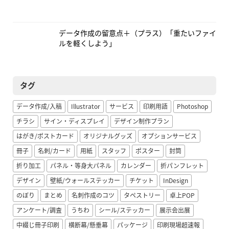
データ作成の留意点＋（プラス）「重たいファイ
ルを軽くしよう」
タグ
データ作成/入稿
Illustrator
サービス
印刷用語
Photoshop
チラシ
サイン・ディスプレイ
デザイン制作プラン
はがき/ポストカード
オリジナルグッズ
オプションサービス
冊子
名刺/カード
用紙
スタッフ
ポスター
封筒
折り加工
パネル・等身大パネル
カレンダー
折パンフレット
デザイン
壁紙/ウォールステッカー
チケット
InDesign
のぼり
まとめ
名刺作成のコツ
タペストリー
卓上POP
アンケート/調査
うちわ
シール/ステッカー
展示会出展
中綴じ冊子印刷
横断幕/懸垂幕
パッケージ
印刷現場超速報