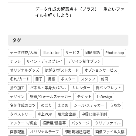
データ作成の留意点＋（プラス）「重たいファ
イルを軽くしよう」
タグ
データ作成/入稿
Illustrator
サービス
印刷用語
Photoshop
チラシ
サイン・ディスプレイ
デザイン制作プラン
オリジナルグッズ
はがき/ポストカード
オプションサービス
名刺/カード
冊子
用紙
ポスター
スタッフ
封筒
折り加工
パネル・等身大パネル
カレンダー
折パンフレット
デザイン
壁紙/ウォールステッカー
チケット
InDesign
名刺作成のコツ
のぼり
まとめ
シール/ステッカー
うちわ
タペストリー
卓上POP
展示会出展
中綴じ冊子印刷
アンケート/調査
横断幕/懸垂幕
パッケージ
クリアファイル
画像配置
オリジナルテープ
印刷現場超速報
画像ファイル入稿