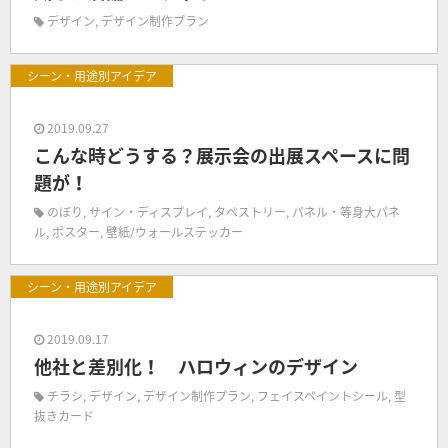
デザイン
,
デザイン制作プラン
シーン・用途別アイデア
2019.09.27
こんな時どうする？展示会の出展スペースに問
題が！
のぼり
,
サイン・ディスプレイ
,
タペストリー
,
パネル・等身大パネ
ル
,
ポスター
,
壁紙/ウォールステッカー
シーン・用途別アイデア
2019.09.17
他社と差別化！ ハロウィンのデザイン
チラシ
,
デザイン
,
デザイン制作プラン
,
フェイスペイントシール
,
型
抜きカード