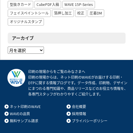
型抜きカード
CubePDF入稿
WAVE 15P-Series
フェイスペイントシール
箔押し加工
校正
圧着DM
オリジナルスタンプ
アーカイブ
ア
ー
カ
イ
印刷の現場からをご覧のみなさまへ
ブ
印刷の現場からは、ネット印刷のWAVEがお届けする印刷・
DTPに関する情報ブログです。データ作成、印刷物、デザイン
にまつわる専門知識や、商品リリースなどのお役立ち情報を、
各専門スタッフがわかりやすくご紹介します。
ネット印刷のWAVE
会社概要
WAVEの品質
採用情報
無料サンプル請求
プライバシーポリシー