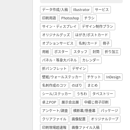
データ作成/入稿
Illustrator
サービス
印刷用語
Photoshop
チラシ
サイン・ディスプレイ
デザイン制作プラン
オリジナルグッズ
はがき/ポストカード
オプションサービス
名刺/カード
冊子
用紙
ポスター
スタッフ
封筒
折り加工
パネル・等身大パネル
カレンダー
折パンフレット
デザイン
壁紙/ウォールステッカー
チケット
InDesign
名刺作成のコツ
のぼり
まとめ
シール/ステッカー
うちわ
タペストリー
卓上POP
展示会出展
中綴じ冊子印刷
アンケート/調査
横断幕/懸垂幕
パッケージ
クリアファイル
画像配置
オリジナルテープ
印刷現場超速報
画像ファイル入稿