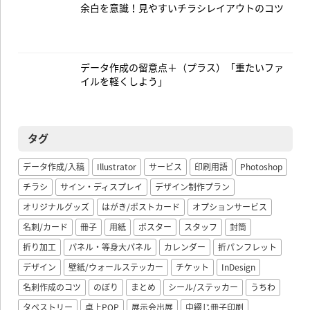
余白を意識！見やすいチラシレイアウトのコツ
データ作成の留意点＋（プラス）「重たいファ
イルを軽くしよう」
タグ
データ作成/入稿
Illustrator
サービス
印刷用語
Photoshop
チラシ
サイン・ディスプレイ
デザイン制作プラン
オリジナルグッズ
はがき/ポストカード
オプションサービス
名刺/カード
冊子
用紙
ポスター
スタッフ
封筒
折り加工
パネル・等身大パネル
カレンダー
折パンフレット
デザイン
壁紙/ウォールステッカー
チケット
InDesign
名刺作成のコツ
のぼり
まとめ
シール/ステッカー
うちわ
タペストリー
卓上POP
展示会出展
中綴じ冊子印刷