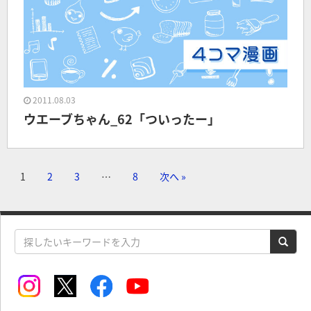
2011.08.03
ウエーブちゃん_62「ついったー」
1
2
3
…
8
次へ »