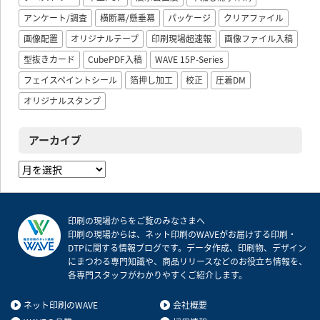
アンケート/調査
横断幕/懸垂幕
パッケージ
クリアファイル
画像配置
オリジナルテープ
印刷現場超速報
画像ファイル入稿
型抜きカード
CubePDF入稿
WAVE 15P-Series
フェイスペイントシール
箔押し加工
校正
圧着DM
オリジナルスタンプ
アーカイブ
ア
ー
カ
イ
印刷の現場からをご覧のみなさまへ
ブ
印刷の現場からは、ネット印刷のWAVEがお届けする印刷・
DTPに関する情報ブログです。データ作成、印刷物、デザイン
にまつわる専門知識や、商品リリースなどのお役立ち情報を、
各専門スタッフがわかりやすくご紹介します。
ネット印刷のWAVE
会社概要