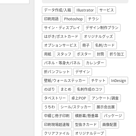
データ作成/入稿
Illustrator
サービス
印刷用語
Photoshop
チラシ
サイン・ディスプレイ
デザイン制作プラン
はがき/ポストカード
オリジナルグッズ
オプションサービス
冊子
名刺/カード
用紙
スタッフ
ポスター
封筒
折り加工
パネル・等身大パネル
カレンダー
折パンフレット
デザイン
壁紙/ウォールステッカー
チケット
InDesign
のぼり
まとめ
名刺作成のコツ
タペストリー
卓上POP
アンケート/調査
うちわ
シール/ステッカー
展示会出展
中綴じ冊子印刷
横断幕/懸垂幕
パッケージ
印刷現場超速報
型抜きカード
画像配置
クリアファイル
オリジナルテープ