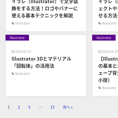
イラレ（Illustrator）で文字装
イラレ（i
飾をする方法！ロゴやバナーに
ェクトや
使える基本テクニックを解説
せる方法
Illustrator
Illustrator
Illustrator
Illustrator
2026.05.22
2026.04.3
Illustrator 3Dとマテリアル
【Illu
「回転体」の活用法
の基本と
ェーブ背
Illustrator
小技）
Illustrator
1
2
3
…
13
次へ »