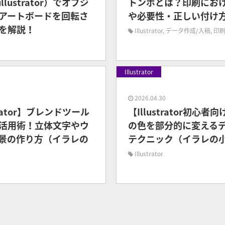
llustrator）でオブジ
トンボとは？印刷にお
アートボードを回転さ
や必要性・正しい付け
を解説！
Illustrator
,
データ作成/入稿
,
印
Illustrator
0
2026.04.30
strator】ブレンドツール
【Illustrator初心者
活用術！立体文字やウ
の色を部分的に変える
景の作り方（イラレの
テクニック（イラレの
Illustrator