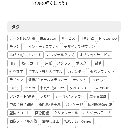
イルを軽くしよう」
タグ
データ作成/入稿
Illustrator
サービス
印刷用語
Photoshop
チラシ
サイン・ディスプレイ
デザイン制作プラン
はがき/ポストカード
オリジナルグッズ
オプションサービス
冊子
名刺/カード
用紙
スタッフ
ポスター
封筒
折り加工
パネル・等身大パネル
カレンダー
折パンフレット
デザイン
壁紙/ウォールステッカー
チケット
InDesign
のぼり
まとめ
名刺作成のコツ
タペストリー
卓上POP
アンケート/調査
うちわ
シール/ステッカー
展示会出展
中綴じ冊子印刷
横断幕/懸垂幕
パッケージ
印刷現場超速報
型抜きカード
画像配置
クリアファイル
オリジナルテープ
画像ファイル入稿
箔押し加工
WAVE 15P-Series