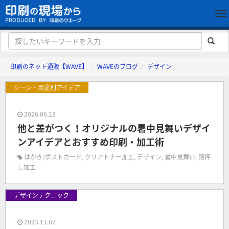
印刷のネット通販【WAVE】
WAVEのブログ
デザイン
シーン・用途別アイデア
2026.06.22
他と差がつく！オリジナルの暑中見舞いデザイ
ンアイデアとおすすめ印刷・加工術
はがき/ポストカード
,
クリアトナー加工
,
デザイン
,
暑中見舞い
,
箔押
し加工
デザインテクニック
2023.11.02