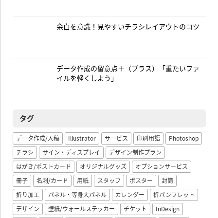
余白を意識！見やすいチラシレイアウトのコツ
データ作成の留意点＋（プラス）「重たいファ
イルを軽くしよう」
タグ
データ作成/入稿
Illustrator
サービス
印刷用語
Photoshop
チラシ
サイン・ディスプレイ
デザイン制作プラン
はがき/ポストカード
オリジナルグッズ
オプションサービス
冊子
名刺/カード
用紙
スタッフ
ポスター
封筒
折り加工
パネル・等身大パネル
カレンダー
折パンフレット
デザイン
壁紙/ウォールステッカー
チケット
InDesign