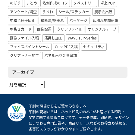
のぼり
まとめ
名刺作成のコツ
タペストリー
卓上POP
アンケート/調査
うちわ
シール/ステッカー
展示会出展
中綴じ冊子印刷
横断幕/懸垂幕
パッケージ
印刷現場超速報
型抜きカード
画像配置
クリアファイル
オリジナルテープ
画像ファイル入稿
箔押し加工
WAVE 15P-Series
フェイスペイントシール
CubePDF入稿
セキュリティ
クリアトナー加工
パネル吊り金具追加
アーカイブ
ア
ー
カ
イ
印刷の現場からをご覧のみなさまへ
ブ
印刷の現場からは、ネット印刷のWAVEがお届けする印刷・
DTPに関する情報ブログです。データ作成、印刷物、デザイン
にまつわる専門知識や、商品リリースなどのお役立ち情報を、
各専門スタッフがわかりやすくご紹介します。