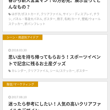
春から新人営業マン！の方必見。展示会ってど
んなもの？
はがき/ポストカード
,
クリアファイル
,
サイン・ディスプレイ
,
チラ
シ
,
パネル・等身大パネル
,
ポスター
,
冊子
,
名刺/カード
,
壁紙/ウォール
ステッカー
,
折パンフレット
シーン・用途別アイデア
2018.03.30
思い出を持ち帰ってもらおう！スポーツイベン
トで記念に残るお土産グッズ
カレンダー
,
クリアファイル
,
シール/ステッカー
,
ポスター
販促/マーケティング
2017.08.10
迷ったら参考にしたい！人気の高いクリアファ