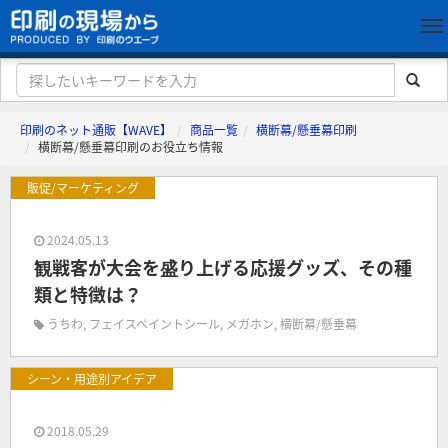
印刷のネット通販【WAVE】
商品一覧
横断幕/懸垂幕印刷
横断幕/懸垂幕印刷のお役立ち情報
販促/マーケティング
2024.05.13
観戦客が大会を盛り上げる応援グッズ、その種
類と特徴は？
うちわ
,
フェイスペイントシール
,
メガホン
,
横断幕/懸垂幕
シーン・用途別アイデア
2018.05.29