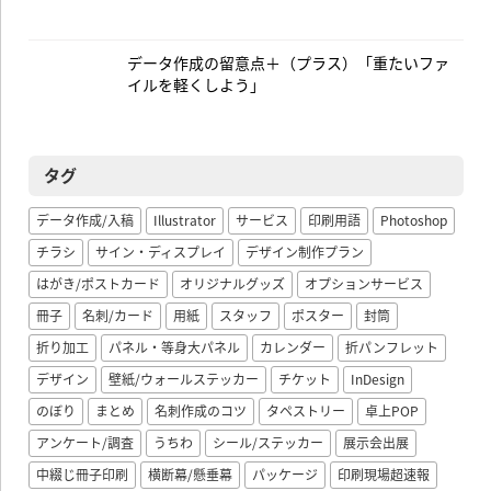
データ作成の留意点＋（プラス）「重たいファ
イルを軽くしよう」
タグ
データ作成/入稿
Illustrator
サービス
印刷用語
Photoshop
チラシ
サイン・ディスプレイ
デザイン制作プラン
はがき/ポストカード
オリジナルグッズ
オプションサービス
冊子
名刺/カード
用紙
スタッフ
ポスター
封筒
折り加工
パネル・等身大パネル
カレンダー
折パンフレット
デザイン
壁紙/ウォールステッカー
チケット
InDesign
のぼり
まとめ
名刺作成のコツ
タペストリー
卓上POP
アンケート/調査
うちわ
シール/ステッカー
展示会出展
中綴じ冊子印刷
横断幕/懸垂幕
パッケージ
印刷現場超速報