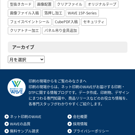
型抜きカード
画像配置
クリアファイル
オリジナルテープ
画像ファイル入稿
箔押し加工
WAVE 15P-Series
フェイスペイントシール
CubePDF入稿
セキュリティ
クリアトナー加工
パネル吊り金具追加
アーカイブ
ア
ー
カ
イ
印刷の現場からをご覧のみなさまへ
ブ
印刷の現場からは、ネット印刷のWAVEがお届けする印刷・
DTPに関する情報ブログです。データ作成、印刷物、デザイン
にまつわる専門知識や、商品リリースなどのお役立ち情報を、
各専門スタッフがわかりやすくご紹介します。
ネット印刷のWAVE
会社概要
WAVEの品質
採用情報
無料サンプル請求
プライバシーポリシー