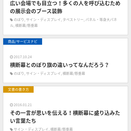
広い会場でも目立つ！多くの人を呼び込むため
の展示会のブース装飾
のぼり
,
サイン・ディスプレイ
,
タペストリー
,
パネル・等身大パネ
ル
,
横断幕/懸垂幕
商品/サービスナビ
2017.10.24
横断幕とのぼり旗の違いってなんだろう？
のぼり
,
サイン・ディスプレイ
,
横断幕/懸垂幕
文書の書き方
2016.01.21
その一言が思いを伝える！横断幕に盛り込みた
い言葉たち
サイン・ディスプレイ
,
横断幕/懸垂幕