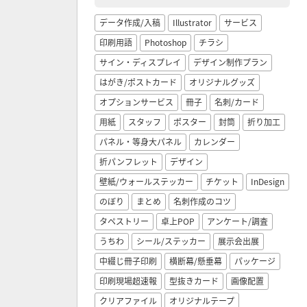
データ作成/入稿
Illustrator
サービス
印刷用語
Photoshop
チラシ
サイン・ディスプレイ
デザイン制作プラン
はがき/ポストカード
オリジナルグッズ
オプションサービス
冊子
名刺/カード
用紙
スタッフ
ポスター
封筒
折り加工
パネル・等身大パネル
カレンダー
折パンフレット
デザイン
壁紙/ウォールステッカー
チケット
InDesign
のぼり
まとめ
名刺作成のコツ
タペストリー
卓上POP
アンケート/調査
うちわ
シール/ステッカー
展示会出展
中綴じ冊子印刷
横断幕/懸垂幕
パッケージ
印刷現場超速報
型抜きカード
画像配置
クリアファイル
オリジナルテープ