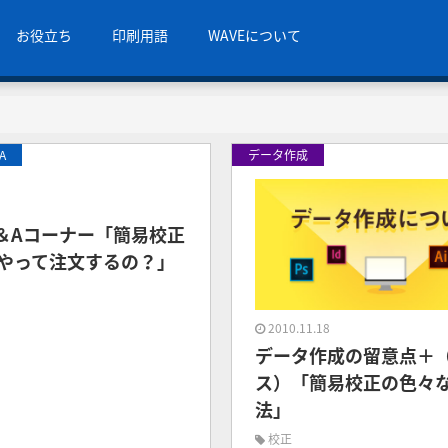
お役立ち
印刷用語
WAVEについて
A
データ作成
3
＆Aコーナー「簡易校正
やって注文するの？」
2010.11.18
データ作成の留意点＋
ス）「簡易校正の色々
法」
校正