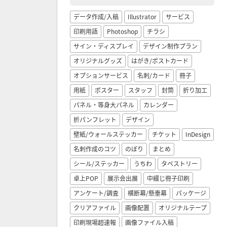
データ作成/入稿
Illustrator
サービス
印刷用語
Photoshop
チラシ
サイン・ディスプレイ
デザイン制作プラン
オリジナルグッズ
はがき/ポストカード
オプションサービス
名刺/カード
冊子
用紙
ポスター
スタッフ
封筒
折り加工
パネル・等身大パネル
カレンダー
折パンフレット
デザイン
壁紙/ウォールステッカー
チケット
InDesign
名刺作成のコツ
のぼり
まとめ
シール/ステッカー
うちわ
タペストリー
卓上POP
展示会出展
中綴じ冊子印刷
アンケート/調査
横断幕/懸垂幕
パッケージ
クリアファイル
画像配置
オリジナルテープ
印刷現場超速報
画像ファイル入稿