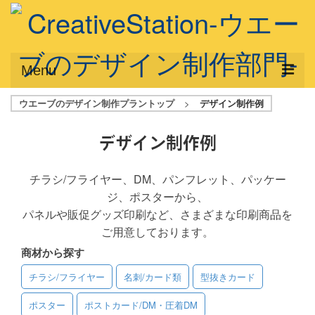
Menu
ウエーブのデザイン制作プラントップ
>
デザイン制作例
サービス概要
デザインプラン
デザイン制作例
デザインアシスト
チラシ/フライヤー、DM、パンフレット、パッケー
ジ、ポスターから、
フルデザイン
パネルや販促グッズ印刷など、さまざまな印刷商品を
データ修正
ご用意しております。
商材から探す
写真からイラスト作成
チラシ/フライヤー
名刺/カード類
型抜きカード
デザイン制作例
ポスター
ポストカード/DM・圧着DM
ご利用料金