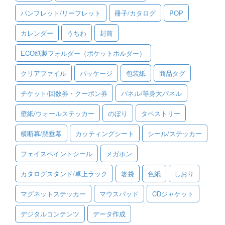
パンフレット/リーフレット
冊子/カタログ
POP
ご利用ガイド
カレンダー
うちわ
封筒
ご利用の流れ
ECO紙製フォルダー（ポケットホルダー）
ご注文方法について
クリアファイル
パッケージ
包装紙
商品タグ
キャンセルについて
チケット/回数券・クーポン券
パネル/等身大パネル
FAQ（よくあるご質問）
壁紙/ウォールステッカー
のぼり
タペストリー
資料をダウンロード
横断幕/懸垂幕
カッティングシート
シール/ステッカー
ご利用規約
フェイスペイントシール
メガホン
お見積り・お問合せ
カタログスタンド/卓上ラック
箸袋
色紙
しおり
マグネットステッカー
マウスパッド
CDジャケット
デジタルコンテンツ
データ作成