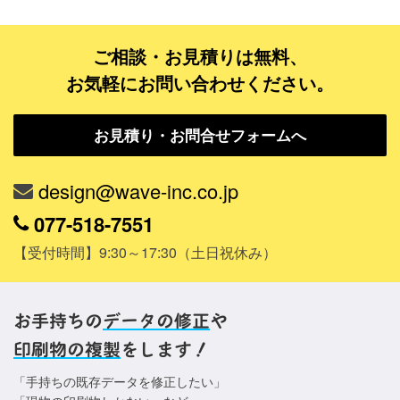
ご利用ガイド
ご相談・お見積りは無料、
ご利用の流れ
お気軽にお問い合わせください。
ご注文方法について
お見積り・お問合せフォームへ
キャンセルについて
FAQ（よくあるご質問）
design@wave-inc.co.jp
資料をダウンロード
077-518-7551
【受付時間】9:30～17:30（土日祝休み）
ご利用規約
お見積り・お問合せ
お手持ちの
データの修正
や
印刷物の複製
をします！
「手持ちの既存データを修正したい」