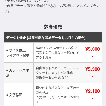
「現物の印刷物しかない」など
ご自身でデータ修正や作成ができないお客様にオススメのプラン
です。
参考価格
データを修正 [編集可能な印刷データをお持ちの場合]
¥5,300
A4サイズからA3サイズへ変更
● サイズ修正・
写真や文字位置など一部のレイ
レイアウト変更
～
アウト変更
¥5,300
自由カットパネル・カッティン
● カットパス作
グシートのカットパス作成
成
～
箔版データの作成 など
日づけや会場名など、文字の一
¥2,100
部の修正
● 文字修正
ご提供いただいた文章への差替
～
え