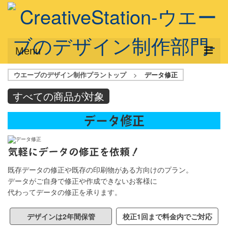
Menu
ウエーブのデザイン制作プラントップ
>
データ修正
サービス概要
すべての商品が対象
デザインプラン
データ修正
デザインアシスト
フルデザイン
気軽にデータの修正を依頼！
データ修正
既存データの修正や既存の印刷物がある方向けのプラン。
データがご自身で修正や作成できないお客様に
写真からイラスト作成
代わってデータの修正を承ります。
デザイン制作例
デザインは2年間保管
校正1回まで料金内でご対応
ご利用料金