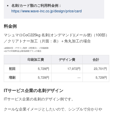
名刺/カード類のご利用料金例：
ご利用ガイド
https://www.wave-inc.co.jp/design/price/card
ご利用の流れ
料金例
ご注文方法について
マシュマロCoC225kg 名刺(オンデマンド)(メール便)（100部）
キャンセルについて
／クリアトナー加工（片面：表）＋角丸加工の場合
※納期目安：デザイン制作（2営業日）＋印刷納期
FAQ（よくあるご質問）
※以下の印刷料金は最長納期プランの場合
印刷加工費
デザイン費
合計
資料をダウンロード
初回
5,729円
17,972円
23,701円
ご利用規約
増刷
5,729円
---
5,729円
お見積り・お問合せ
ITサービス企業の名刺デザイン
ITサービス企業の名刺のデザイン例です。
クールな企業イメージとしたいので、シンプルで分かりや