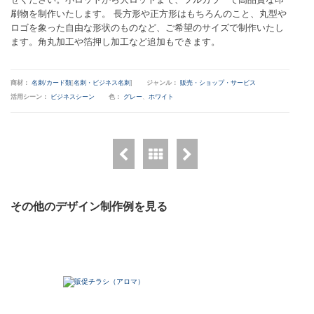
刷物を制作いたします。 長方形や正方形はもちろんのこと、丸型や
ロゴを象った自由な形状のものなど、ご希望のサイズで制作いたし
ます。角丸加工や箔押し加工など追加もできます。
商材：
名刺/カード類
[
名刺・ビジネス名刺
]
ジャンル：
販売・ショップ・サービス
活用シーン：
ビジネスシーン
色：
グレー
、
ホワイト
その他のデザイン制作例を見る