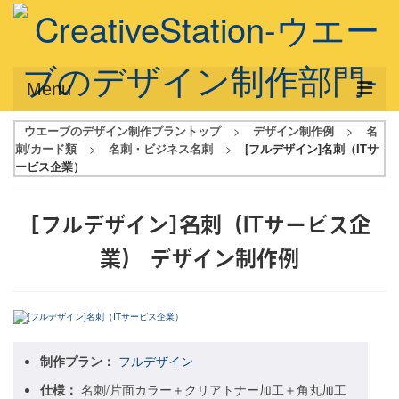
Menu
ウエーブのデザイン制作プラントップ
>
デザイン制作例
>
名
サービス概要
刺/カード類
>
名刺・ビジネス名刺
>
[フルデザイン]名刺（ITサ
ービス企業）
デザインプラン
デザインアシスト
[フルデザイン]名刺（ITサービス企
フルデザイン
業）
デザイン制作例
データ修正
写真からイラスト作成
デザイン制作例
制作プラン：
フルデザイン
仕様：
名刺/片面カラー＋クリアトナー加工＋角丸加工
ご利用料金