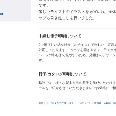
です。
優しいテイストのイラストを適宜いれ、全
her
ップも書き起こしを行いました。
中綴じ冊子印刷について
2つ折りした紙を針金（ホチキス）で綴じた、背表
対応しております。 ページを開きやすく、手で支
ページの中心まで見やすいため、見開きのデザイン
す。
冊子/カタログ印刷について
弊社では、様々な製本方法の冊子を作成いただけま
ールをご紹介させていただきますのでお気軽にご相
商材：
冊子/カタログ
[
中綴じ冊子
]
活用シーン：
情報誌・広報誌・会