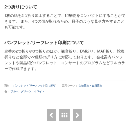
2つ折りについて
1枚の紙を2つ折り加工することで、印刷物をコンパクトにすることがで
きます。 また、4つの面が取れるため、冊子のような見せ方をすること
も可能です。
パンフレット/リーフレット印刷について
定番の2つ折りや3つ折りのほか、観音折り、DM折り、MAP折り、蛇腹
折りなど全部で22種類の折り方に対応しております。 会社案内パンフ
レットや製品紹介パンフレット、コンサートのプログラムなどフルカラ
ーで作成できます。
商材：
パンフレット/リーフレット
[
2つ折り
]
活用シーン：
生徒募集・会員募集
色：
ブルー
、
グリーン
、
ホワイト