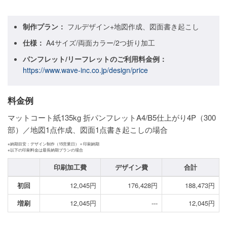
ご利用ガイド
制作プラン：
フルデザイン+地図作成、図面書き起こし
ご利用の流れ
仕様：
A4サイズ/両面カラー/2つ折り加工
パンフレット/リーフレットのご利用料金例：
ご注文方法について
https://www.wave-inc.co.jp/design/price
キャンセルについて
料金例
FAQ（よくあるご質問）
マットコート紙135kg 折パンフレットA4/B5仕上がり4P（300
資料をダウンロード
部）／地図1点作成、図面1点書き起こしの場合
ご利用規約
※納期目安：デザイン制作（15営業日）＋印刷納期
※以下の印刷料金は最長納期プランの場合
お見積り・お問合せ
印刷加工費
デザイン費
合計
初回
12,045円
176,428円
188,473円
増刷
12,045円
---
12,045円