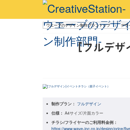
ウエーブのデザイン制作プラントップ
>
デザ
[フルデザ
制作プラン：
フルデザイン
仕様：
A4サイズ/片面カラー
チラシ/フライヤーのご利用料金例：
https://www.wave-inc.co.jp/design/price/fly