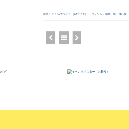
商材：
チラシ/フライヤー
[
A4サイズ
]
ジャンル：
学校・塾・習い事