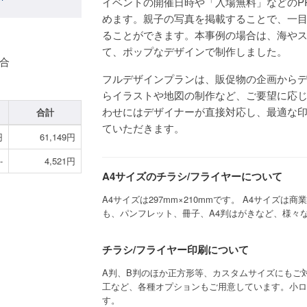
イベントの開催日時や「入場無料」などのP
めます。親子の写真を掲載することで、一
ることができます。本事例の場合は、海や
て、ポップなデザインで制作しました。
場合
フルデザインプランは、販促物の企画から
らイラストや地図の制作など、ご要望に応
わせにはデザイナーが直接対応し、最適な
合計
ていただきます。
円
61,149円
-
4,521円
A4サイズのチラシ/フライヤーについて
A4サイズは297mm×210mmです。 A4サイズ
も、パンフレット、冊子、A4判はがきなど、様々
チラシ/フライヤー印刷について
A判、B判のほか正方形等、カスタムサイズにもご
工など、各種オプションもご用意しています。小ロ
す。