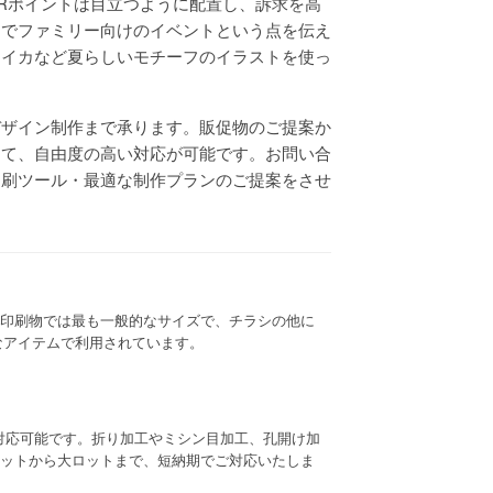
Rポイントは目立つように配置し、訴求を高
目でファミリー向けのイベントという点を伝え
スイカなど夏らしいモチーフのイラストを使っ
デザイン制作まで承ります。販促物のご提案か
じて、自由度の高い対応が可能です。お問い合
印刷ツール・最適な制作プランのご提案をさせ
は商業印刷物では最も一般的なサイズで、チラシの他に
なアイテムで利用されています。
対応可能です。折り加工やミシン目加工、孔開け加
ットから大ロットまで、短納期でご対応いたしま