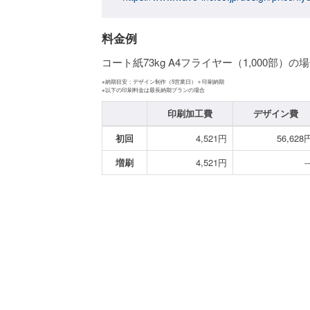
料金例
コート紙73kg A4フライヤー（1,000部）の
※納期目安：デザイン制作（5営業日）＋印刷納期
※以下の印刷料金は最長納期プランの場合
印刷加工費
デザイン費
初回
4,521円
56,628
増刷
4,521円
--