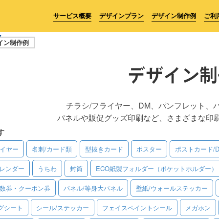
サービス概要
デザインプラン
デザイン制作例
ご利
イン制作例
デザイン制
チラシ/フライヤー、DM、パンフレット、
パネルや販促グッズ印刷など、さまざまな印
す
ライヤー
名刺/カード類
型抜きカード
ポスター
ポストカード/
レンダー
うちわ
封筒
ECO紙製フォルダー（ポケットホルダー）
回数券・クーポン券
パネル/等身大パネル
壁紙/ウォールステッカー
グシート
シール/ステッカー
フェイスペイントシール
メガホン