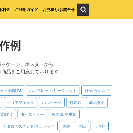
用料金
ご利用ガイド
お見積り/お問合せ
作例
パッケージ、ポスターから、
刷商品をご用意しております。
DM・圧着DM
パンフレット/リーフレット
冊子/カタログ
クリアファイル
パッケージ
包装紙
商品タグ
のぼり
タペストリー
横断幕/懸垂幕
カタログスタンド/卓上ラック
箸袋
色紙
しおり