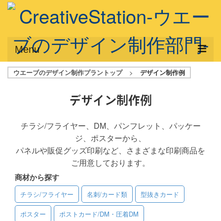
Menu
ウエーブのデザイン制作プラントップ
>
デザイン制作例
サービス概要
デザインプラン
デザイン制作例
デザインアシスト
チラシ/フライヤー、DM、パンフレット、パッケー
ジ、ポスターから、
フルデザイン
パネルや販促グッズ印刷など、さまざまな印刷商品を
データ修正
ご用意しております。
商材から探す
写真からイラスト作成
チラシ/フライヤー
名刺/カード類
型抜きカード
デザイン制作例
ポスター
ポストカード/DM・圧着DM
ご利用料金