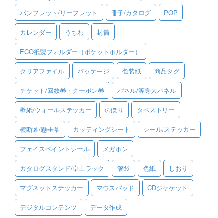
パンフレット/リーフレット
冊子/カタログ
POP
ご利用ガイド
カレンダー
うちわ
封筒
ご利用の流れ
ECO紙製フォルダー（ポケットホルダー）
ご注文方法について
クリアファイル
パッケージ
包装紙
商品タグ
キャンセルについて
チケット/回数券・クーポン券
パネル/等身大パネル
FAQ（よくあるご質問）
壁紙/ウォールステッカー
のぼり
タペストリー
資料をダウンロード
横断幕/懸垂幕
カッティングシート
シール/ステッカー
ご利用規約
フェイスペイントシール
メガホン
お見積り・お問合せ
カタログスタンド/卓上ラック
箸袋
色紙
しおり
マグネットステッカー
マウスパッド
CDジャケット
デジタルコンテンツ
データ作成