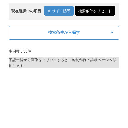
現在選択中の項目
サイト誘導
検索条件をリセット
検索条件から探す
キーワードから探す
事例数：33件
検索
下記一覧から画像をクリックすると、各制作例の詳細ページへ移
動します
制作プランで探す
デザインアシスト
ベーシックコース
シルバーコース
ゴールドコース
フルデザイン