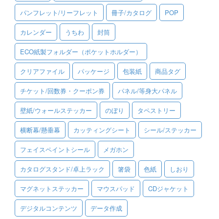
パンフレット/リーフレット
冊子/カタログ
POP
ご利用ガイド
カレンダー
うちわ
封筒
ご利用の流れ
ECO紙製フォルダー（ポケットホルダー）
ご注文方法について
クリアファイル
パッケージ
包装紙
商品タグ
キャンセルについて
チケット/回数券・クーポン券
パネル/等身大パネル
FAQ（よくあるご質問）
壁紙/ウォールステッカー
のぼり
タペストリー
資料をダウンロード
横断幕/懸垂幕
カッティングシート
シール/ステッカー
ご利用規約
フェイスペイントシール
メガホン
お見積り・お問合せ
カタログスタンド/卓上ラック
箸袋
色紙
しおり
マグネットステッカー
マウスパッド
CDジャケット
デジタルコンテンツ
データ作成