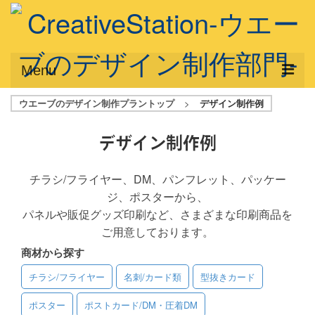
Menu
ウエーブのデザイン制作プラントップ
>
デザイン制作例
サービス概要
デザインプラン
デザイン制作例
デザインアシスト
チラシ/フライヤー、DM、パンフレット、パッケー
ジ、ポスターから、
フルデザイン
パネルや販促グッズ印刷など、さまざまな印刷商品を
データ修正
ご用意しております。
商材から探す
写真からイラスト作成
チラシ/フライヤー
名刺/カード類
型抜きカード
デザイン制作例
ポスター
ポストカード/DM・圧着DM
ご利用料金