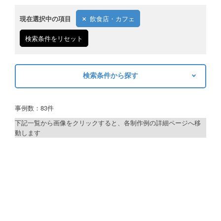
現在選択中の項目
飲食店・カフェ
検索条件をリセット
検索条件から探す
キーワードから探す
事例数：83件
検索
下記一覧から画像をクリックすると、各制作例の詳細ページへ移
動します
制作プランで探す
デザインアシスト
ベーシックコース
シルバーコース
ゴールドコース