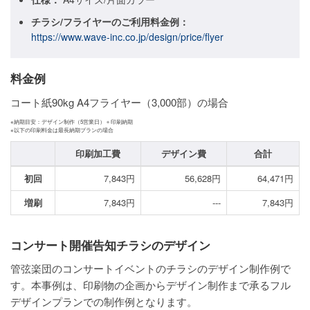
チラシ/フライヤーのご利用料金例：
ご利用ガイド
https://www.wave-inc.co.jp/design/price/flyer
ご利用の流れ
料金例
ご注文方法について
コート紙90kg A4フライヤー（3,000部）の場合
キャンセルについて
※納期目安：デザイン制作（5営業日）＋印刷納期
※以下の印刷料金は最長納期プランの場合
FAQ（よくあるご質問）
印刷加工費
デザイン費
合計
資料をダウンロード
初回
7,843円
56,628円
64,471円
ご利用規約
増刷
7,843円
---
7,843円
お見積り・お問合せ
コンサート開催告知チラシのデザイン
管弦楽団のコンサートイベントのチラシのデザイン制作例で
す。本事例は、印刷物の企画からデザイン制作まで承るフル
デザインプランでの制作例となります。