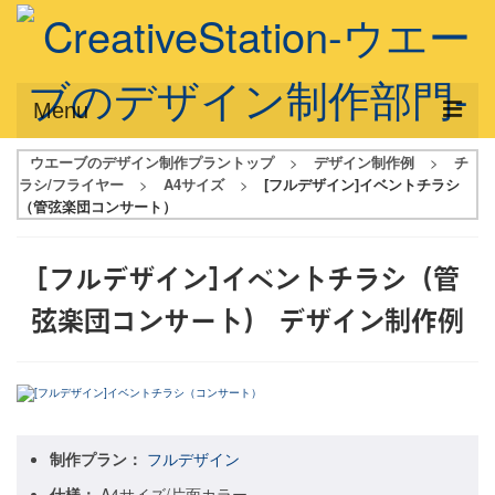
Menu
ウエーブのデザイン制作プラントップ
>
デザイン制作例
>
チ
サービス概要
ラシ/フライヤー
>
A4サイズ
>
[フルデザイン]イベントチラシ
（管弦楽団コンサート）
デザインプラン
デザインアシスト
[フルデザイン]イベントチラシ（管
フルデザイン
弦楽団コンサート）
デザイン制作例
データ修正
写真からイラスト作成
デザイン制作例
制作プラン：
フルデザイン
ご利用料金
仕様：
A4サイズ/片面カラー