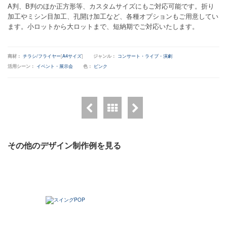
A判、B判のほか正方形等、カスタムサイズにもご対応可能です。折り
加工やミシン目加工、孔開け加工など、各種オプションもご用意してい
ます。小ロットから大ロットまで、短納期でご対応いたします。
商材：
チラシ/フライヤー
[
A4サイズ
]
ジャンル：
コンサート・ライブ・演劇
活用シーン：
イベント・展示会
色：
ピンク
その他のデザイン制作例を見る