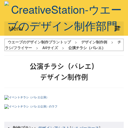
Menu
ウエーブのデザイン制作プラントップ
>
デザイン制作例
>
チ
サービス概要
ラシ/フライヤー
>
A4サイズ
>
公演チラシ（バレエ）
デザインプラン
公演チラシ（バレエ）
デザインアシスト
デザイン制作例
フルデザイン
データ修正
写真からイラスト作成
デザイン制作例
ご利用料金
制作プラン：
デザインアシスト
[
シルバーコース
]