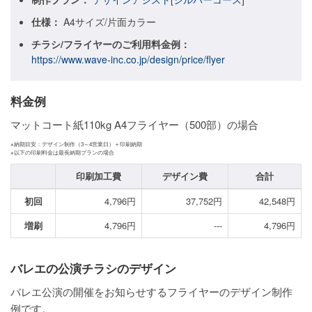
仕様：
A4サイズ/片面カラー
ご利用ガイド
チラシ/フライヤーのご利用料金例：
ご利用の流れ
https://www.wave-inc.co.jp/design/price/flyer
ご注文方法について
料金例
キャンセルについて
マットコート紙110kg A4フライヤー（500部）の場合
FAQ（よくあるご質問）
※納期目安：デザイン制作（3～4営業日）＋印刷納期
※以下の印刷料金は最長納期プランの場合
資料をダウンロード
印刷加工費
デザイン費
合計
ご利用規約
初回
4,796円
37,752円
42,548円
お見積り・お問合せ
増刷
4,796円
---
4,796円
バレエの公演チラシのデザイン
バレエ公演の開催をお知らせするフライヤーのデザイン制作
例です。