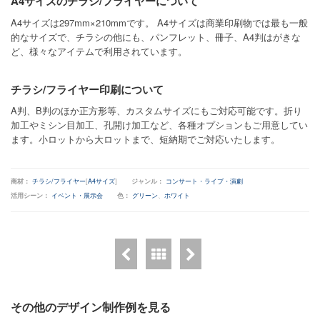
A4サイズのチラシ/フライヤーについて
A4サイズは297mm×210mmです。 A4サイズは商業印刷物では最も一般
的なサイズで、チラシの他にも、パンフレット、冊子、A4判はがきな
ど、様々なアイテムで利用されています。
チラシ/フライヤー印刷について
A判、B判のほか正方形等、カスタムサイズにもご対応可能です。折り
加工やミシン目加工、孔開け加工など、各種オプションもご用意してい
ます。小ロットから大ロットまで、短納期でご対応いたします。
商材：
チラシ/フライヤー
[
A4サイズ
]
ジャンル：
コンサート・ライブ・演劇
活用シーン：
イベント・展示会
色：
グリーン
、
ホワイト
その他のデザイン制作例を見る