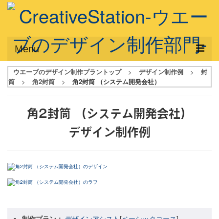
Menu
ウエーブのデザイン制作プラントップ
>
デザイン制作例
>
封
サービス概要
筒
>
角2封筒
>
角2封筒 （システム開発会社）
デザインプラン
角2封筒 （システム開発会社）
デザインアシスト
デザイン制作例
フルデザイン
データ修正
写真からイラスト作成
デザイン制作例
ご利用料金
制作プラン：
デザインアシスト
[
ベーシックコース
]