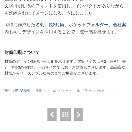
文字は明朝系のフォントを使用し、インパクトがありながら
も洗練されたイメージになるようにしました。
同時に作成した
名刺
、
長3封筒
、
ポケットフォルダー
、
会社案
内
も同じデザインを採用することで、統一感を出せます。
封筒印刷について
封筒のデザイン制作から印刷を承ります。封筒サイズは角2、角A4、長
3、洋長3の4種類。一部サイズでは窓付き封筒もございます。高品質な
封筒からリーズナブルなものまでご用意がございます。
商材：
封筒
[
角2封筒
]
活用シーン：
ビジネスシーン
色：
ブルー
、
ホワイト