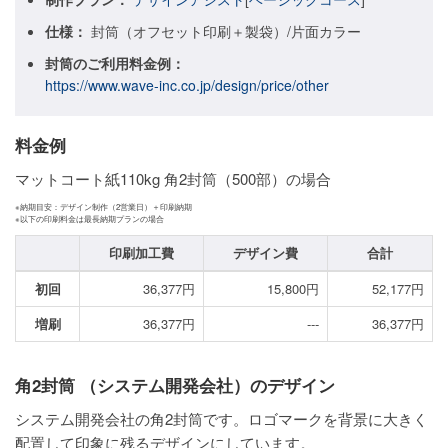
仕様：
封筒（オフセット印刷＋製袋）/片面カラー
ご利用ガイド
封筒のご利用料金例：
ご利用の流れ
https://www.wave-inc.co.jp/design/price/other
ご注文方法について
料金例
キャンセルについて
マットコート紙110kg 角2封筒（500部）の場合
FAQ（よくあるご質問）
※納期目安：デザイン制作（2営業日）＋印刷納期
※以下の印刷料金は最長納期プランの場合
資料をダウンロード
印刷加工費
デザイン費
合計
ご利用規約
初回
36,377円
15,800円
52,177円
お見積り・お問合せ
増刷
36,377円
---
36,377円
角2封筒 （システム開発会社）のデザイン
システム開発会社の角2封筒です。ロゴマークを背景に大きく
配置して印象に残るデザインにしています。