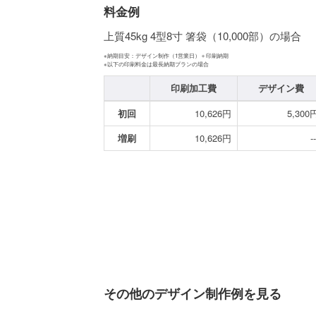
料金例
上質45kg 4型8寸 箸袋（10,000部）の場合
※納期目安：デザイン制作（1営業日）＋印刷納期
※以下の印刷料金は最長納期プランの場合
印刷加工費
デザイン費
初回
10,626円
5,300
増刷
10,626円
--
その他のデザイン制作例を見る