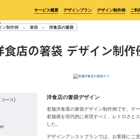
サービス概要
デザインプラン
デザイン制作例
ご利
イン制作例
>
箸袋
>
洋食店の箸袋
洋食店の箸袋
デザイン制作
洋食店の箸袋デザイン
クコース
]
老舗洋食屋の箸袋デザイン制作例です。テ
老舗感を現代的に表現すべく、レトロさと
した。
her
デザインアシストプランでは、お客様にご