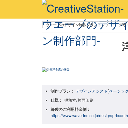
ウエーブのデザイン制作プラントップ
>
デザ
制作プラン：
デザインアシスト
[
ベーシッ
仕様：
4型8寸/片面印刷
箸袋のご利用料金例：
https://www.wave-inc.co.jp/design/price/ot