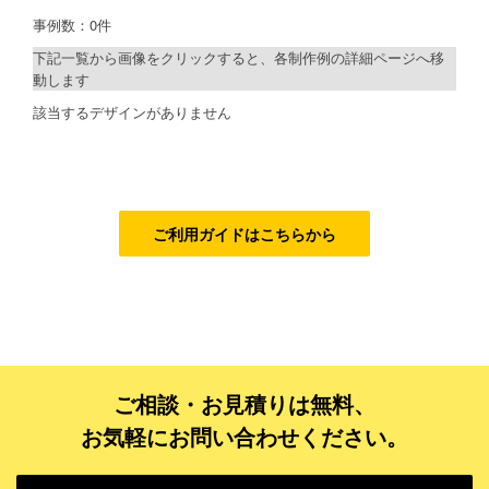
事例数：0件
検索
ご利用ガイド
下記一覧から画像をクリックすると、各制作例の詳細ページへ移
動します
ご利用の流れ
制作プランで探す
該当するデザインがありません
ご注文方法について
デザインアシスト
キャンセルについて
ベーシックコース
FAQ（よくあるご質問）
シルバーコース
ご利用ガイドはこちらから
資料をダウンロード
ゴールドコース
ご利用規約
フルデザイン
データ修正
お見積り・お問合せ
ご相談・お見積りは無料、
ジャンルで探す
お気軽にお問い合わせください。
販売・ショップ・サービス