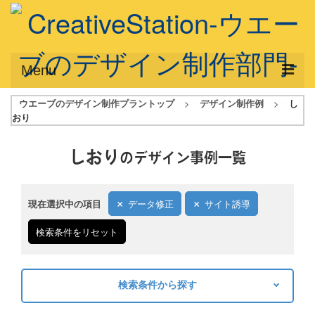
Menu
ウエーブのデザイン制作プラントップ
>
デザイン制作例
>
し
サービス概要
おり
デザインプラン
しおり
のデザイン事例一覧
デザインアシスト
フルデザイン
現在選択中の項目
データ修正
サイト誘導
データ修正
検索条件をリセット
写真からイラスト作成
デザイン制作例
検索条件から探す
キーワードから探す
ご利用料金