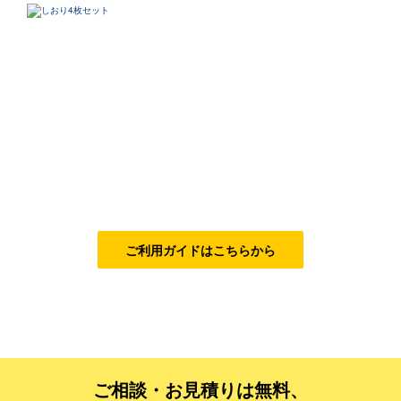
データ修正
ジャンルで探す
販売・ショップ・サービス
飲食店・カフェ
観光・旅行会社・ホテル・旅館
学校・塾・習い事
コンサート・ライブ・演劇
ご利用ガイドはこちらから
美容室・サロン・クリニック
その他
活用シーンで探す
ご相談・お見積りは無料、