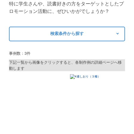
特に学生さんや、読書好きの方をターゲットとしたプ
ロモーション活動に、ぜひいかがでしょうか？
ご利用ガイド
ご利用の流れ
検索条件から探す
ご注文方法について
キーワードから探す
キャンセルについて
事例数：3件
検索
FAQ（よくあるご質問）
下記一覧から画像をクリックすると、各制作例の詳細ページへ移
動します
資料をダウンロード
制作プランで探す
ご利用規約
デザインアシスト
お見積り・お問合せ
ベーシックコース
シルバーコース
ゴールドコース
フルデザイン