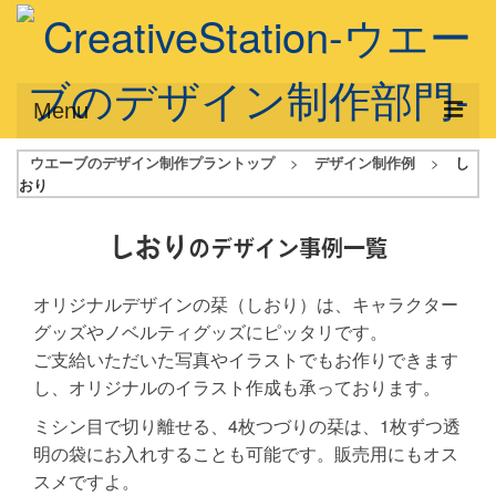
Menu
ウエーブのデザイン制作プラントップ
>
デザイン制作例
>
し
サービス概要
おり
デザインプラン
しおり
のデザイン事例一覧
デザインアシスト
オリジナルデザインの栞（しおり）は、キャラクター
フルデザイン
グッズやノベルティグッズにピッタリです。
データ修正
ご支給いただいた写真やイラストでもお作りできます
し、オリジナルのイラスト作成も承っております。
写真からイラスト作成
ミシン目で切り離せる、4枚つづりの栞は、1枚ずつ透
デザイン制作例
明の袋にお入れすることも可能です。販売用にもオス
スメですよ。
ご利用料金